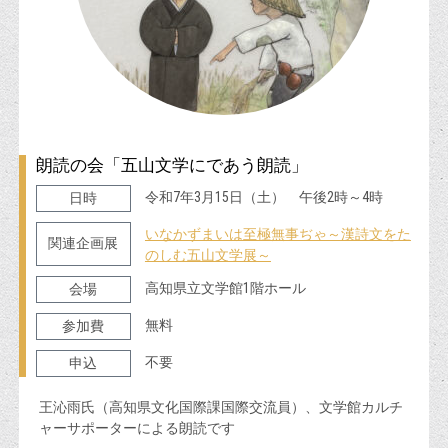
朗読の会「五山文学にであう朗読」
令和7年3月15日（土） 午後2時～4時
日時
いなかずまいは至極無事ぢゃ～漢詩文をた
関連企画展
のしむ五山文学展～
高知県立文学館1階ホール
会場
無料
参加費
不要
申込
王沁雨氏（高知県文化国際課国際交流員）、文学館カルチ
ャーサポーターによる朗読です