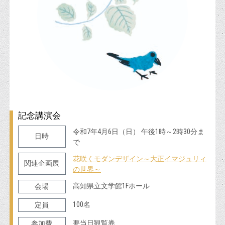
記念講演会
令和7年4月6日（日） 午後1時～2時30分ま
日時
で
花咲くモダンデザイン～大正イマジュリィ
関連企画展
の世界～
高知県立文学館1Fホール
会場
100名
定員
要当日観覧券
参加費