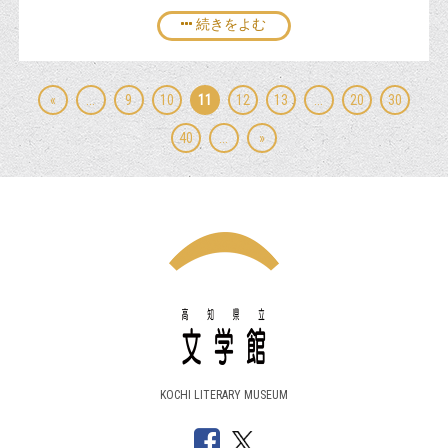
続きをよむ
«
...
9
10
11
12
13
...
20
30
40
...
»
KOCHI LITERARY MUSEUM