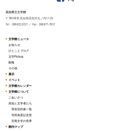
高知県立文学館
〒780-0850 高知県高知市丸ノ内1-1-20
Tel：088-822-0231 ／ Fax：088-871-7857
文学館ニュース
お知らせ
ひとことブログ
文学Pickup
館報
その他
展示
イベント
文学館カレンダー
文学館について
ごあいさつ
高知と文学者たち
50音別作家一覧
寺田寅彦記念室
宮尾文学の世界
館内マップ