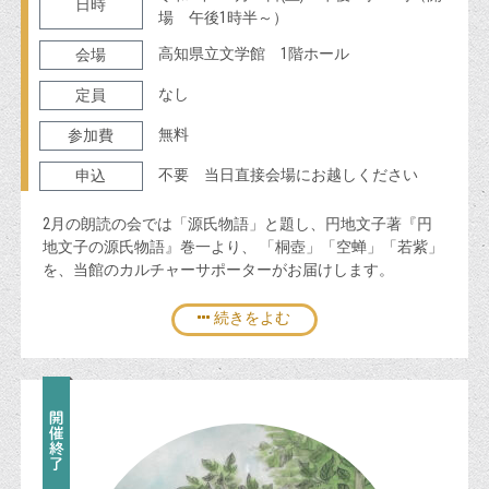
日時
場 午後1時半～）
高知県立文学館 1階ホール
会場
なし
定員
無料
参加費
不要 当日直接会場にお越しください
申込
2月の朗読の会では「源氏物語」と題し、円地文子著『円
地文子の源氏物語』巻一より、 「桐壺」「空蝉」「若紫」
を、当館のカルチャーサポーターがお届けします。
続きをよむ