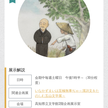
展示解説
会期中毎週土曜日 午後1時半～（30分程
日時
度）
いなかずまいは至極無事ぢゃ～漢詩文をた
関連企画展
のしむ五山文学展～
高知県立文学館2階企画展示室
会場