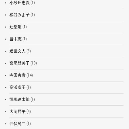
小砂丘忠義
(1)
松谷みよ子
(1)
辻堂魁
(1)
畠中恵
(1)
近世文人
(8)
宮尾登美子
(10)
寺田寅彦
(14)
高浜虚子
(1)
司馬遼太郎
(1)
大岡昇平
(4)
井伏鱒二
(1)