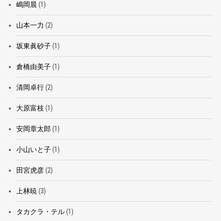
嶋岡晨
(1)
山本一力
(2)
坂東眞砂子
(1)
倉橋由美子
(1)
清岡卓行
(2)
大原富枝
(1)
安岡章太郎
(1)
小山いと子
(1)
田宮虎彦
(2)
上林暁
(3)
タカクラ・テル
(1)