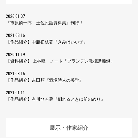
2026.01.07
『市原麟一郎 土佐民話資料集』刊行！
2021.03.16
【作品紹介】中脇初枝著『きみはいい子』
2020.11.19
【資料紹介】 上林暁 ノート「ブランデン教授講義録」
2021.03.16
【作品紹介】吉田類『酒場詩人の美学』
2021.01.11
【作品紹介】有川ひろ著『倒れるときは前のめり』
展示・作家紹介