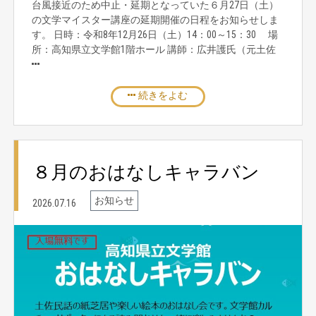
台風接近のため中止・延期となっていた６月27日（土）
の文学マイスター講座の延期開催の日程をお知らせしま
す。 日時：令和8年12月26日（土）14：00～15：30 場
所：高知県立文学館1階ホール 講師：広井護氏（元土佐
続きをよむ
８月のおはなしキャラバン
お知らせ
2026.07.16