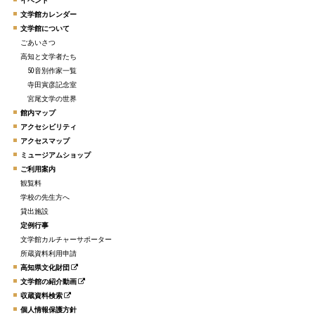
イベント
文学館カレンダー
文学館について
ごあいさつ
高知と文学者たち
50音別作家一覧
寺田寅彦記念室
宮尾文学の世界
館内マップ
アクセシビリティ
アクセスマップ
ミュージアムショップ
ご利用案内
観覧料
学校の先生方へ
貸出施設
定例行事
文学館カルチャーサポーター
所蔵資料利用申請
高知県文化財団
文学館の紹介動画
収蔵資料検索
個人情報保護方針