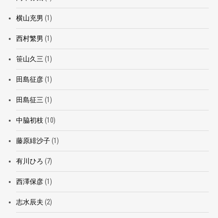
横山充男
(1)
西村繁男
(1)
笹山久三
(1)
田島征彦
(1)
田島征三
(1)
中脇初枝
(10)
藤原緋沙子
(1)
有川ひろ
(7)
西澤保彦
(1)
志水辰夫
(2)