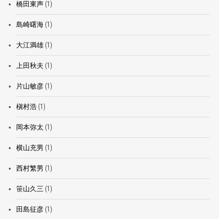
橋田東声
(1)
島崎曙海
(1)
大江満雄
(1)
上田秋夫
(1)
片山敏彦
(1)
槇村浩
(1)
岡本弥太
(1)
横山充男
(1)
西村繁男
(1)
笹山久三
(1)
田島征彦
(1)