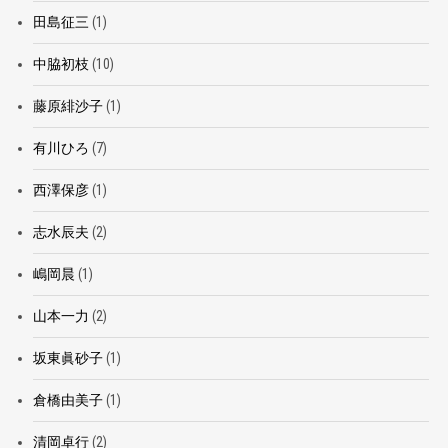
田島征三
(1)
中脇初枝
(10)
藤原緋沙子
(1)
有川ひろ
(7)
西澤保彦
(1)
志水辰夫
(2)
嶋岡晨
(1)
山本一力
(2)
坂東眞砂子
(1)
倉橋由美子
(1)
清岡卓行
(2)