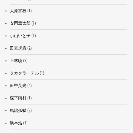
大原富枝
(1)
安岡章太郎
(1)
小山いと子
(1)
田宮虎彦
(2)
上林暁
(3)
タカクラ・テル
(1)
田中英光
(4)
森下雨村
(1)
馬場孤蝶
(2)
浜本浩
(1)