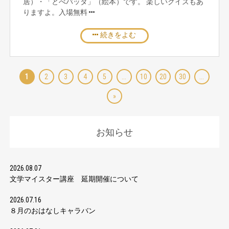
居）・「とべバッタ」（絵本）です。 楽しいクイズもあ
りますよ。入場無料
続きをよむ
1
2
3
4
5
...
10
20
30
...
»
お知らせ
2026.08.07
文学マイスター講座 延期開催について
2026.07.16
８月のおはなしキャラバン