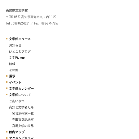
高知県立文学館
〒780-0850 高知県高知市丸ノ内1-1-20
Tel：088-822-0231 ／ Fax：088-871-7857
文学館ニュース
お知らせ
ひとことブログ
文学Pickup
館報
その他
展示
イベント
文学館カレンダー
文学館について
ごあいさつ
高知と文学者たち
50音別作家一覧
寺田寅彦記念室
宮尾文学の世界
館内マップ
アクセシビリティ