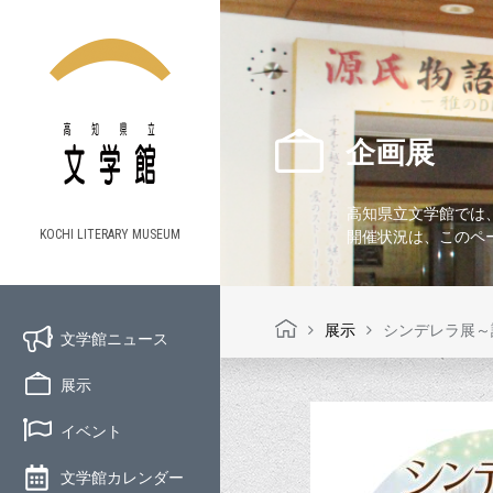
企画展
高知県立文学館では
KOCHI LITERARY MUSEUM
開催状況は、このペ
展示
シンデレラ展～
文学館ニュース
展示
イベント
文学館カレンダー