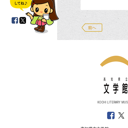
前へ
KOCHI LITERARY MU