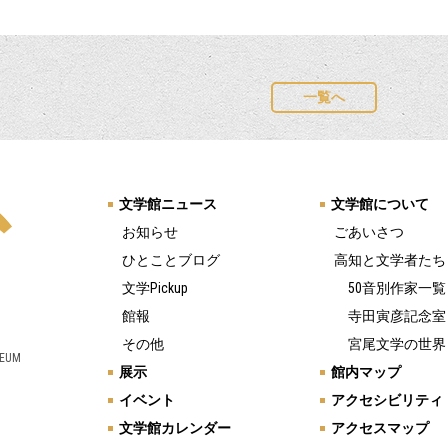
一覧へ
文学館ニュース
文学館について
お知らせ
ごあいさつ
ひとことブログ
高知と文学者たち
文学Pickup
50音別作家一覧
館報
寺田寅彦記念室
その他
宮尾文学の世界
SEUM
展示
館内マップ
イベント
アクセシビリティ
文学館カレンダー
アクセスマップ