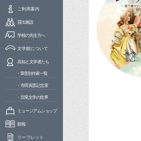
ご利用案内
貸出施設
学校の先生方へ
文学館について
高知と文学者たち
・50音別作家一覧
・寺田寅彦記念室
・宮尾文学の世界
ミュージアムショップ
館報
リーフレット