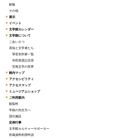
館報
その他
展示
イベント
文学館カレンダー
文学館について
ごあいさつ
高知と文学者たち
50音別作家一覧
寺田寅彦記念室
宮尾文学の世界
館内マップ
アクセシビリティ
アクセスマップ
ミュージアムショップ
ご利用案内
観覧料
学校の先生方へ
貸出施設
定例行事
文学館カルチャーサポーター
所蔵資料利用申請