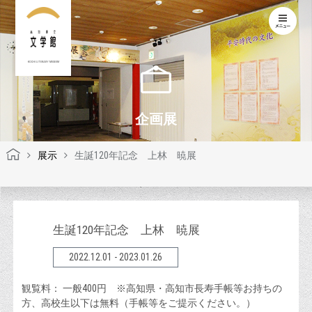
KOCHI LITERARY MUSEUM
企画展
展示
生誕120年記念 上林 暁展
生誕120年記念 上林 暁展
2022.12.01 - 2023.01.26
観覧料： 一般400円 ※高知県・高知市長寿手帳等お持ちの
方、高校生以下は無料（手帳等をご提示ください。）