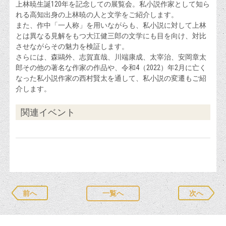
上林暁生誕120年を記念しての展覧会。私小説作家として知ら
れる高知出身の上林暁の人と文学をご紹介します。
また、作中「一人称」を用いながらも、私小説に対して上林
とは異なる見解をもつ大江健三郎の文学にも目を向け、対比
させながらその魅力を検証します。
さらには、森鷗外、志賀直哉、川端康成、太宰治、安岡章太
郎その他の著名な作家の作品や、令和4（2022）年2月に亡く
なった私小説作家の西村賢太を通して、私小説の変遷もご紹
介します。
関連イベント
前へ
一覧へ
次へ