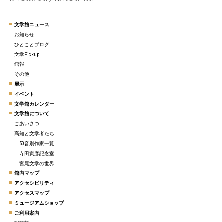
文学館ニュース
お知らせ
ひとことブログ
文学Pickup
館報
その他
展示
イベント
文学館カレンダー
文学館について
ごあいさつ
高知と文学者たち
50音別作家一覧
寺田寅彦記念室
宮尾文学の世界
館内マップ
アクセシビリティ
アクセスマップ
ミュージアムショップ
ご利用案内