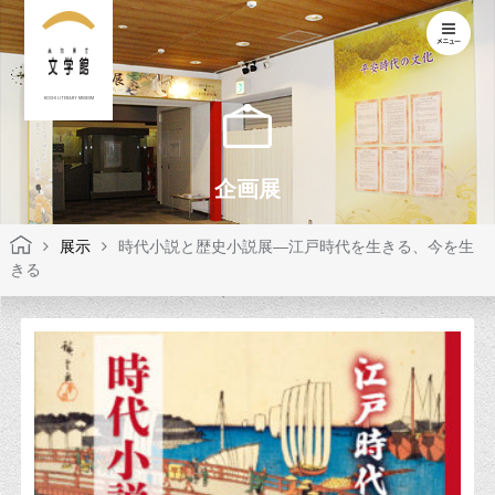
KOCHI LITERARY MUSEUM
企画展
展示
時代小説と歴史小説展―江戸時代を生きる、今を生
きる