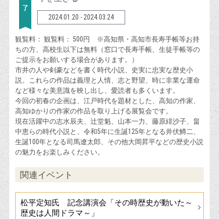
2024.01.20 - 2024.03.24
観覧料： 観覧料： 500円 ※高知県・高知市長寿手帳等お持
ちの方、高校生以下は無料（窓口で長寿手帳、生徒手帳等の
ご提示をお願いする場合があります。）
市井の人や剣豪などを書く時代小説、史実に忠実な歴史小
説。これらの作品は義理と人情、志と野望、時に非業な運命
など様々な美意識を映し出し、愛読者も多くいます。
今回の初春の企画は、江戸時代を題材とした、高知の作家、
高知ゆかりの作家の作品を取り上げる展覧会です。
現在活躍中の志水辰夫、辻堂魁、山本一力、藤原緋沙子、畠
中恵らの時代小説と、令和5年に生誕125年となる井伏鱒二、
生誕100年となる司馬遼太郎、その他大岡昇平などの歴史小説
の魅力をお楽しみください。
関連イベント
松平定知氏 記念講演会「その時歴史が動いた～
歴史は人間ドラマ～」