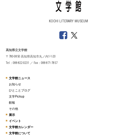
KOCHI LITERARY MUSEUM
高知県立文学館
〒780-0850 高知県高知市丸ノ内1-1-20
Tel：088-822-0231 ／ Fax：088-871-7857
文学館ニュース
お知らせ
ひとことブログ
文学Pickup
館報
その他
展示
イベント
文学館カレンダー
文学館について