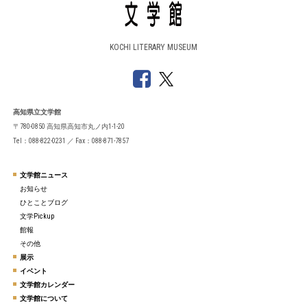
KOCHI LITERARY MUSEUM
高知県立文学館
〒780-0850 高知県高知市丸ノ内1-1-20
Tel：088-822-0231 ／ Fax：088-871-7857
文学館ニュース
お知らせ
ひとことブログ
文学Pickup
館報
その他
展示
イベント
文学館カレンダー
文学館について