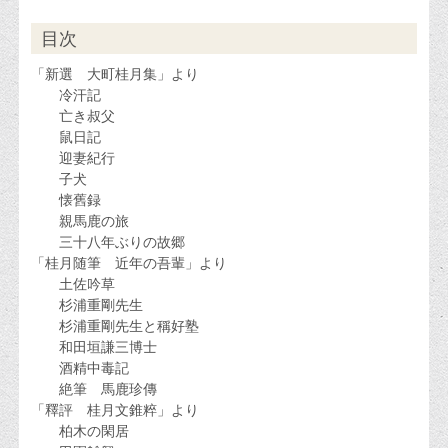
目次
「新選 大町桂月集」より
冷汗記
亡き叔父
鼠日記
迎妻紀行
子犬
懐舊録
親馬鹿の旅
三十八年ぶりの故郷
「桂月随筆 近年の吾輩」より
土佐吟草
杉浦重剛先生
杉浦重剛先生と稱好塾
和田垣謙三博士
酒精中毒記
絶筆 馬鹿珍傳
「釋評 桂月文錐粹」より
柏木の閑居