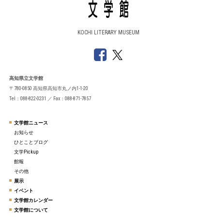
KOCHI LITERARY MUSEUM
高知県立文学館
〒780-0850 高知県高知市丸ノ内1-1-20
Tel：088-822-0231 ／ Fax：088-871-7857
文学館ニュース
お知らせ
ひとことブログ
文学Pickup
館報
その他
展示
イベント
文学館カレンダー
文学館について