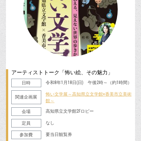
アーティストトーク「怖い絵、その魅力」
令和8年1月18日(日) 午後2時～（約1時間）
日時
怖い文学展～高知県立文学館×香美市立美術
関連企画展
館～
高知県立文学館2Fロビー
会場
なし
定員
要当日観覧券
参加費