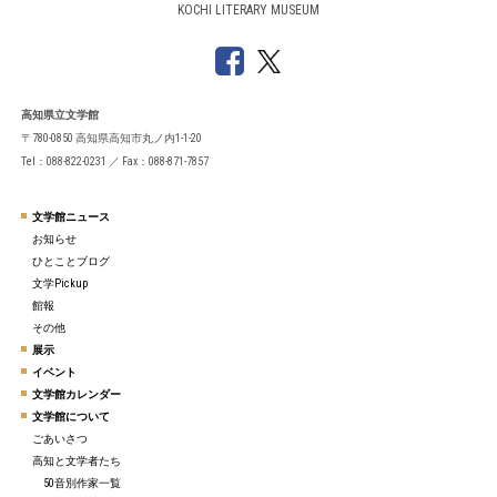
KOCHI LITERARY MUSEUM
高知県立文学館
〒780-0850 高知県高知市丸ノ内1-1-20
Tel：088-822-0231 ／ Fax：088-871-7857
文学館ニュース
お知らせ
ひとことブログ
文学Pickup
館報
その他
展示
イベント
文学館カレンダー
文学館について
ごあいさつ
高知と文学者たち
50音別作家一覧