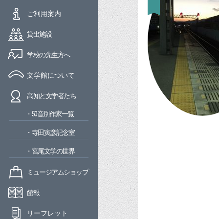
ご利用案内
貸出施設
学校の先生方へ
文学館について
高知と文学者たち
・50音別作家一覧
・寺田寅彦記念室
・宮尾文学の世界
ミュージアムショップ
館報
リーフレット