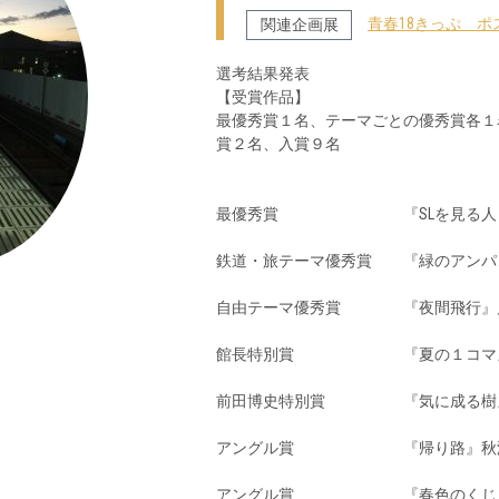
青春18きっぷ ポ
関連企画展
選考結果発表
【受賞作品】
最優秀賞１名、テーマごとの優秀賞各１
賞２名、入賞９名
最優秀賞 『SLを見る人々
鉄道・旅テーマ優秀賞 『緑のアンパ
自由テーマ優秀賞 『夜間飛行』
館長特別賞 『夏の１コマ』
前田博史特別賞 『気に成る樹
アングル賞 『帰り路』秋澤
アングル賞 『春色のくじらに