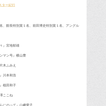
スター紀行
名、館長特別賞１名、前田博史特別賞１名、アングル
』宮地郁雄
ンマン号』横山豊
片木ふみえ
川本和浩
』植田和子
ここね
のって』山﨑愛子