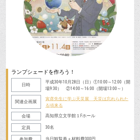
ランプシェードを作ろう！
平成30年10月28日（日）①10:00～12:00（開
日時
場9:30） ②14:00～16:00（開場13:00～）
寅彦先生に学ぶ天災展 天災は忘れられた
関連企画展
る頃来る
高知県立文学館１Fホール
会場
30名
定員
当日観覧券＋材料費300円
参加費