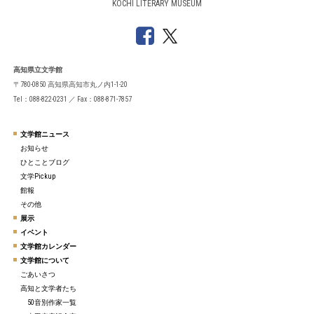
KOCHI LITERARY MUSEUM
高知県立文学館
〒780-0850 高知県高知市丸ノ内1-1-20
Tel：088-822-0231 ／ Fax：088-871-7857
文学館ニュース
お知らせ
ひとことブログ
文学Pickup
館報
その他
展示
イベント
文学館カレンダー
文学館について
ごあいさつ
高知と文学者たち
50音別作家一覧