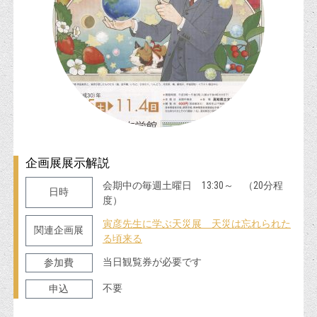
企画展展示解説
会期中の毎週土曜日 13:30～ （20分程
日時
度）
寅彦先生に学ぶ天災展 天災は忘れられた
関連企画展
る頃来る
当日観覧券が必要です
参加費
不要
申込