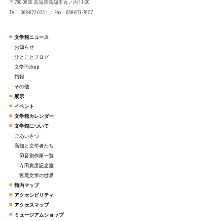
〒780-0850 高知県高知市丸ノ内1-1-20
Tel：088-822-0231 ／ Fax：088-871-7857
文学館ニュース
お知らせ
ひとことブログ
文学Pickup
館報
その他
展示
イベント
文学館カレンダー
文学館について
ごあいさつ
高知と文学者たち
50音別作家一覧
寺田寅彦記念室
宮尾文学の世界
館内マップ
アクセシビリティ
アクセスマップ
ミュージアムショップ