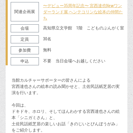
〜デビュー35周年記念〜 宮西達也Newワン
関連企画展
ダーランド展 ヘンテコリンな絵本の仲間た
ち
高知県立文学館 1階 こどものぶんがく室
会場
30名
定員
無料
参加費
不要 当日会場へお越しください
申込
当館カルチャーサポーターの皆さんによる
宮西達也さんの絵本の読み聞かせと、土佐民話紙芝居の実
演を行います。
今回は、
ドキドキ、ホロリ、そしてほんわかする宮西達也さんの絵
本「シニガミさん」と、
土佐民話紙芝居の楽しいお話「きのじいとびんぼうがみ」
をご紹介します。