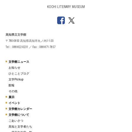
KOCHI LITERARY MUSEUM
高知県立文学館
〒780-0850 高知県高知市丸ノ内1-1-20
Tel：088-822-0231 ／ Fax：088-871-7857
文学館ニュース
お知らせ
ひとことブログ
文学Pickup
館報
その他
展示
イベント
文学館カレンダー
文学館について
ごあいさつ
高知と文学者たち