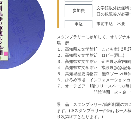
文学館以外は無料
参加費
日の観覧券が必要
事前申込 不要
申込
スタンプラリーに参加して、オリジナル
場 所：
１、高知県立文学館1F こども室(12月27日～
２、高知県立文学館2F ロビー(同上)
３、高知県立文学館2F 企画展示室内(同
４、高知県立文学館2F 常設展(寅彦記念室
５、高知城歴史博物館 無料ゾーン(無休／9:
６、ひろめ市場 インフォメーションカウンタ
７、オーテピア 1階フリースペース(毎月
開館時間：火～金 9:00～20:00
景 品：スタンプラリー7箇所制覇の方
ます。(※スタンプラリー台紙はお一人
り次第終了となります。)