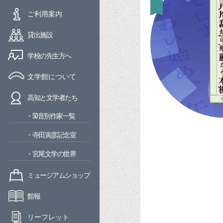
ご利用案内
貸出施設
学校の先生方へ
文学館について
高知と文学者たち
・50音別作家一覧
・寺田寅彦記念室
・宮尾文学の世界
ミュージアムショップ
館報
リーフレット