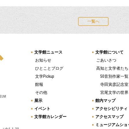
一覧へ
文学館ニュース
文学館について
お知らせ
ごあいさつ
ひとことブログ
高知と文学者たち
文学Pickup
50音別作家一覧
館報
寺田寅彦記念室
その他
宮尾文学の世界
SEUM
展示
館内マップ
イベント
アクセシビリティ
文学館カレンダー
アクセスマップ
ミュージアムショ