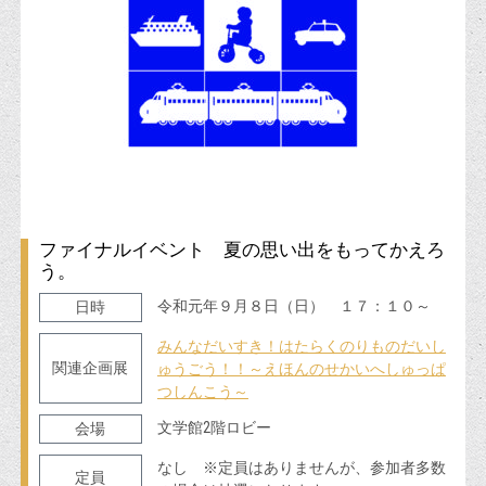
ファイナルイベント 夏の思い出をもってかえろ
う。
令和元年９月８日（日） １７：１０～
日時
みんなだいすき！はたらくのりものだいし
関連企画展
ゅうごう！！～えほんのせかいへしゅっぱ
つしんこう～
文学館2階ロビー
会場
なし ※定員はありませんが、参加者多数
定員