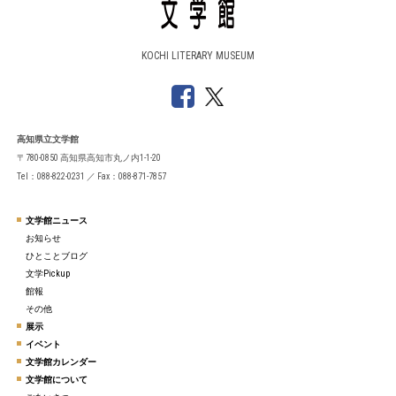
KOCHI LITERARY MUSEUM
高知県立文学館
〒780-0850 高知県高知市丸ノ内1-1-20
Tel：088-822-0231 ／ Fax：088-871-7857
文学館ニュース
お知らせ
ひとことブログ
文学Pickup
館報
その他
展示
イベント
文学館カレンダー
文学館について