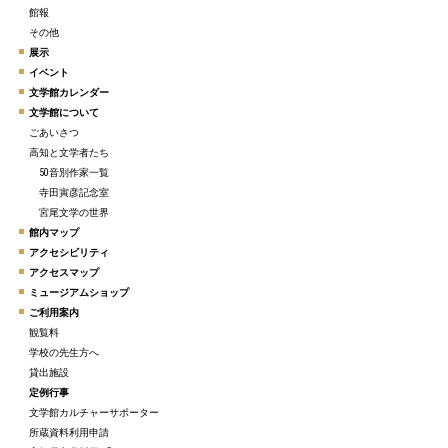
館報
その他
展示
イベント
文学館カレンダー
文学館について
ごあいさつ
高知と文学者たち
50音別作家一覧
寺田寅彦記念室
宮尾文学の世界
館内マップ
アクセシビリティ
アクセスマップ
ミュージアムショップ
ご利用案内
観覧料
学校の先生方へ
貸出施設
定例行事
文学館カルチャーサポーター
所蔵資料利用申請