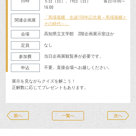
日時
５日（日）、19日（日） 各日10:00～
16:00
「馬場孤蝶 生誕150年記念展～馬場孤蝶と
関連企画展
その時代～」
高知県立文学館 2階企画展示室ほか
会場
なし
定員
当日企画展観覧券が必要です。
参加費
不要。直接会場へお越しください。
申込
展示を見ながらクイズを解こう！
正解数に応じてプレゼントもあります。
前へ
一覧へ
次へ