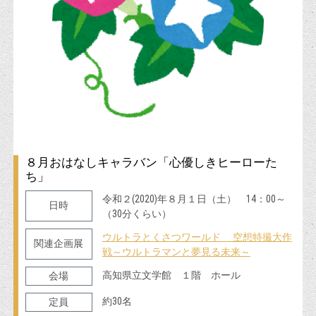
８月おはなしキャラバン「心優しきヒーローた
ち」
令和２(2020)年８月１日（土） 14：00～
日時
（30分くらい）
ウルトラとくさつワールド 空想特撮大作
関連企画展
戦～ウルトラマンと夢見る未来～
高知県立文学館 １階 ホール
会場
約30名
定員