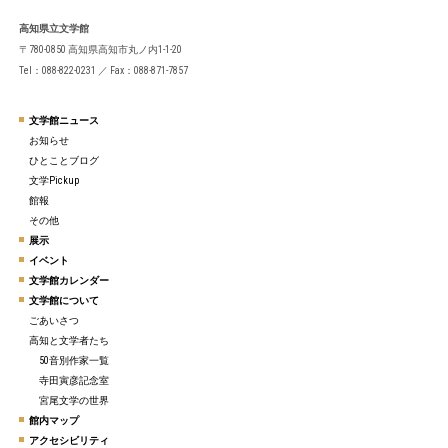
高知県立文学館
〒780-0850 高知県高知市丸ノ内1-1-20
Tel：088-822-0231 ／ Fax：088-871-7857
文学館ニュース
お知らせ
ひとことブログ
文学Pickup
館報
その他
展示
イベント
文学館カレンダー
文学館について
ごあいさつ
高知と文学者たち
50音別作家一覧
寺田寅彦記念室
宮尾文学の世界
館内マップ
アクセシビリティ