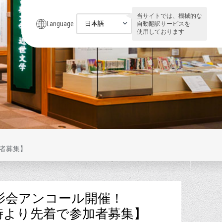
当サイトでは、機械的な
Language
自動翻訳サービスを
使用しております
者募集】
撮影会アンコール開催！
時より先着で参加者募集】