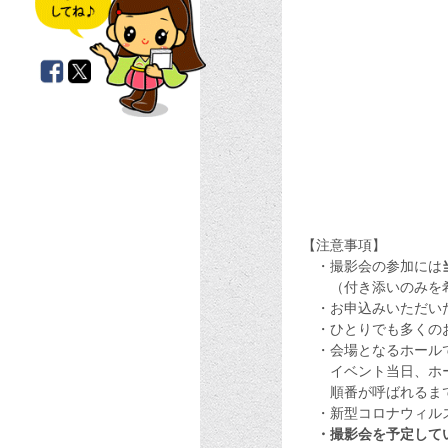
【注意事項】
・撮影会の参加には
（付き添いのみを希
・お申込みいただいた
・ひとりでも多くのお
・会場となるホールで
イベント当日、ホー
順番が呼ばれるまで
・新型コロナウィルス
・撮影会を予定して