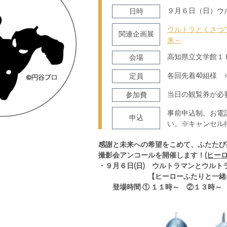
９月６日（日）ウ
日時
ウルトラとくさつ
関連企画展
来～
高知県立文学館１
会場
各回先着40組様
定員
当日の観覧券が必
参加費
事前申込制。お電
申込
い。※キャンセル
感謝と未来への希望をこめて、ふたたび
撮影会アンコールを開催します！
(ヒー
・９月６日(日) ウルトラマンとウルト
【ヒーローふたりと一緒に撮
登場時間 ① １１時～ ②１３時～