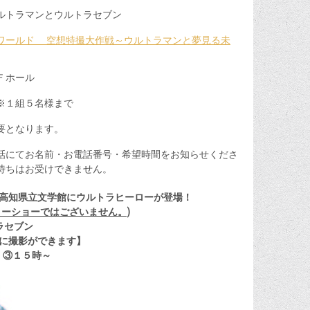
ルトラマンとウルトラセブン
ワールド 空想特撮大作戦～ウルトラマンと夢見る未
Ｆホール
 ※１組５名様まで
要となります。
話にてお名前・お電話番号・希望時間をお知らせくださ
待ちはお受けできません。
高知県立文学館にウルトラヒーローが登場！
ローショーではございません。)
ラセブン
影ができます
】
 ③１５時～