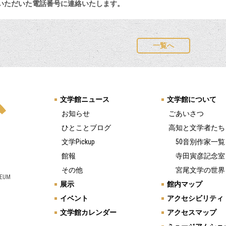
ただいた電話番号に連絡いたします。
一覧へ
文学館ニュース
文学館について
お知らせ
ごあいさつ
ひとことブログ
高知と文学者たち
文学Pickup
50音別作家一覧
館報
寺田寅彦記念室
その他
宮尾文学の世界
SEUM
展示
館内マップ
イベント
アクセシビリティ
文学館カレンダー
アクセスマップ