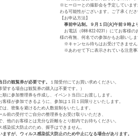
※ヒーローとの撮影会を予定しています
わる可能性がございます。ご了承くださ
【お申込方法】
事前申込制。９月１日(火)午前９時
お電話（088-822-0231）にてお
様の有無、何名での参加かもお願いしま
※キャンセル待ちはお受けできません
※あわせて下に表示されている注意事
当日の観覧券が必要です。
１階受付にてお買い求めください。
望する場合は観覧券の購入は不要です。）
順に参加整理券を作成し、イベント当日にお渡しします。
客様が参加できるように、参加は１日１回限りといたします。
は、密集を避けるため人数規制をいたします。
ル前の受付でご自分の整理券をお受け取りいただき、
、他のお客様とは充分な距離をとり館内でお待ちください。
感染拡大防止のため、握手はできません。
いますが、ウィルス感染拡大防止のため中止になる場合があります。