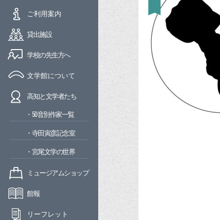
ご利用案内
貸出施設
学校の先生方へ
文学館について
高知と文学者たち
・50音別作家一覧
・寺田寅彦記念室
・宮尾文学の世界
ミュージアムショップ
館報
リーフレット