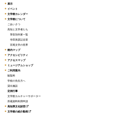
展示
イベント
文学館カレンダー
文学館について
ごあいさつ
高知と文学者たち
50音別作家一覧
寺田寅彦記念室
宮尾文学の世界
館内マップ
アクセシビリティ
アクセスマップ
ミュージアムショップ
ご利用案内
観覧料
学校の先生方へ
貸出施設
定例行事
文学館カルチャーサポーター
所蔵資料利用申請
高知県文化財団
文学館の紹介動画