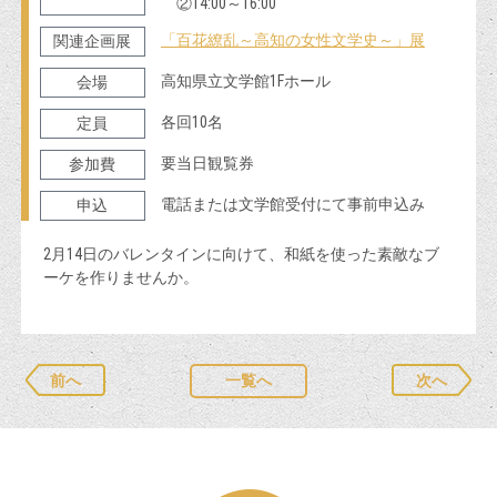
②14:00～16:00
「百花繚乱～高知の女性文学史～」展
関連企画展
高知県立文学館1Fホール
会場
各回10名
定員
要当日観覧券
参加費
電話または文学館受付にて事前申込み
申込
2月14日のバレンタインに向けて、和紙を使った素敵なブ
ーケを作りませんか。
前へ
一覧へ
次へ