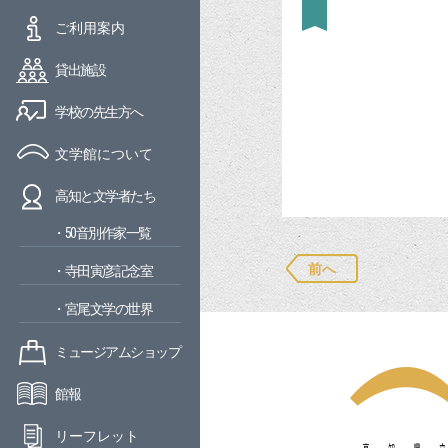
ご利用案内
貸出施設
学校の先生方へ
文学館について
高知と文学者たち
・50音別作家一覧
前へ
・寺田寅彦記念室
・宮尾文学の世界
ミュージアムショップ
館報
リーフレット