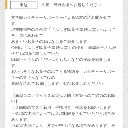
不要 当日会場へお越しください
申込
文学館カルチャーサポーターによる絵本の読み聞かせで
す。
現在開催中の企画展「「ふしぎ駄菓子屋 銭天堂」へようこ
そ」展にあわせて、
あま～いお菓子のおはなしをご紹介します。
今回は『ふしぎ駄菓子屋 銭天堂』の作者、廣嶋玲子さんが
子どもの頃に親しんでいた、
田島征三さんの『だいふくもち』などの作品を紹介しま
す。
おいしそうなお菓子の出てくる物語を、カルチャーサポー
ターの皆さんならではの
素敵な読みでお届けします。ぜひお楽しみください。
【新型コロナウイルス感染拡大防止対策へのご協力のお願
い】
・入館時のマスク着用、手指消毒、検温をお願いします。
・会場の状況によっては入場制限をさせていただく場合が
あります。
※感染状況により、変更や中止になる場合があります。最