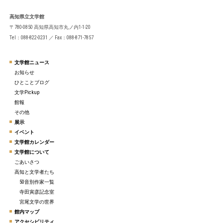
高知県立文学館
〒780-0850 高知県高知市丸ノ内1-1-20
Tel：088-822-0231 ／ Fax：088-871-7857
文学館ニュース
お知らせ
ひとことブログ
文学Pickup
館報
その他
展示
イベント
文学館カレンダー
文学館について
ごあいさつ
高知と文学者たち
50音別作家一覧
寺田寅彦記念室
宮尾文学の世界
館内マップ
アクセシビリティ