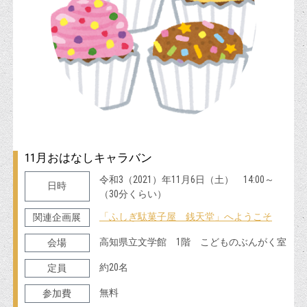
11月おはなしキャラバン
令和3（2021）年11月6日（土） 14:00～
日時
（30分くらい）
「ふしぎ駄菓子屋 銭天堂」へようこそ
関連企画展
高知県立文学館 1階 こどものぶんがく室
会場
約20名
定員
無料
参加費