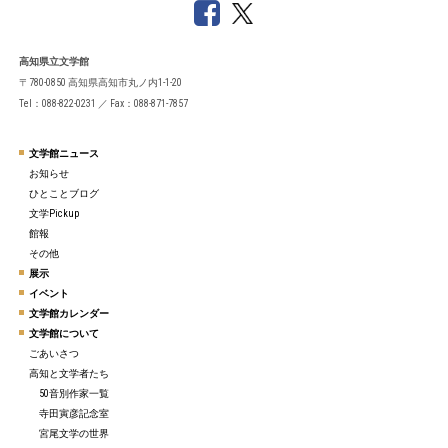
高知県立文学館
〒780-0850 高知県高知市丸ノ内1-1-20
Tel：088-822-0231 ／ Fax：088-871-7857
文学館ニュース
お知らせ
ひとことブログ
文学Pickup
館報
その他
展示
イベント
文学館カレンダー
文学館について
ごあいさつ
高知と文学者たち
50音別作家一覧
寺田寅彦記念室
宮尾文学の世界