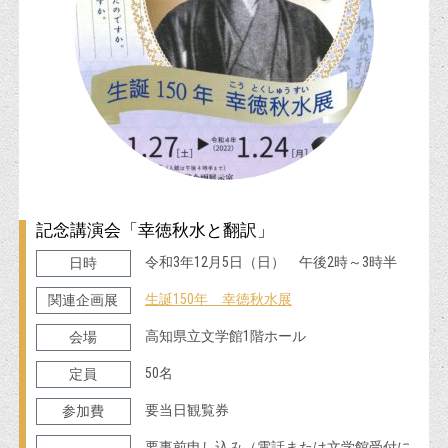
記念講演会「幸徳秋水と翻訳」
令和3年12月5日（日） 午後2時～3時半
日時
生誕150年 幸徳秋水展
関連企画展
高知県立文学館1階ホール
会場
50名
定員
要当日観覧券
参加費
要事前申し込み（電話または文学館受付に