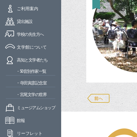
ご利用案内
貸出施設
学校の先生方へ
文学館について
高知と文学者たち
・50音別作家一覧
・寺田寅彦記念室
・宮尾文学の世界
前へ
ミュージアムショップ
館報
リーフレット