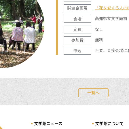
「花を愛する人の物語～M
関連企画展
高知県立文学館前
会場
なし
定員
無料
参加費
不要。直接会場に
申込
一覧へ
文学館ニュース
文学館について