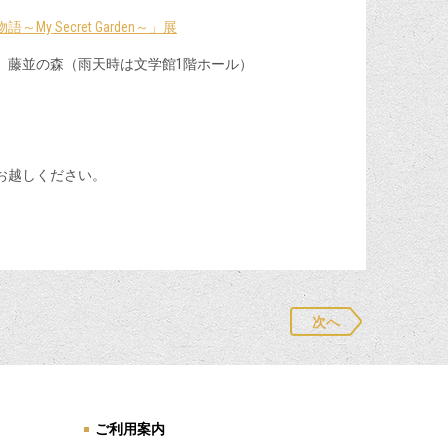
y Secret Garden～」展
 藤並の森（雨天時は文学館1階ホール）
お越しください。
次へ
ご利用案内