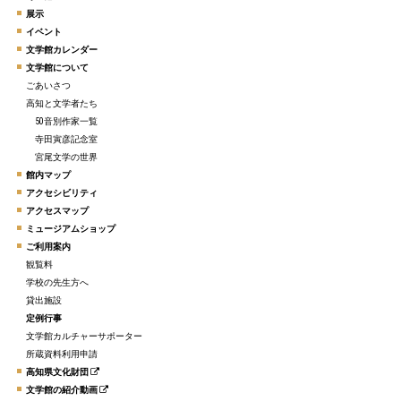
展示
イベント
文学館カレンダー
文学館について
ごあいさつ
高知と文学者たち
50音別作家一覧
寺田寅彦記念室
宮尾文学の世界
館内マップ
アクセシビリティ
アクセスマップ
ミュージアムショップ
ご利用案内
観覧料
学校の先生方へ
貸出施設
定例行事
文学館カルチャーサポーター
所蔵資料利用申請
高知県文化財団
文学館の紹介動画