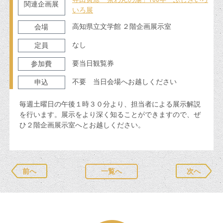
関連企画展
いろ展
高知県立文学館 ２階企画展示室
会場
なし
定員
要当日観覧券
参加費
不要 当日会場へお越しください
申込
毎週土曜日の午後１時３０分より、担当者による展示解説
を行います。展示をより深く知ることができますので、ぜ
ひ２階企画展示室へとお越しください。
前へ
一覧へ
次へ