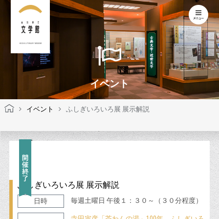
KOCHI LITERARY MUSEUM
イベント
イベント
ふしぎいろいろ展 展示解説
ふしぎいろいろ展 展示解説
毎週土曜日 午後１：３０～（３０分程度）
日時
寺田寅彦「茶わんの湯」100年 ふしぎいろ