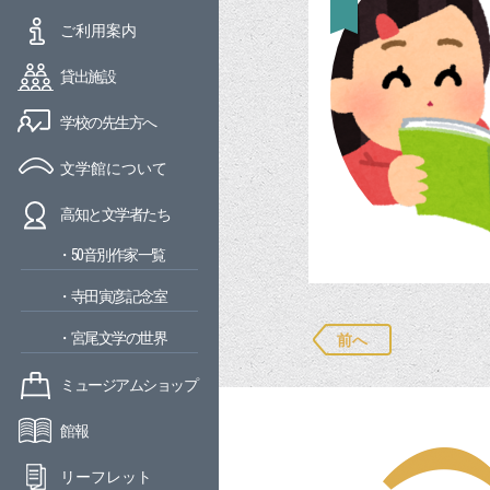
ご利用案内
貸出施設
学校の先生方へ
文学館について
高知と文学者たち
・50音別作家一覧
・寺田寅彦記念室
・宮尾文学の世界
前へ
ミュージアムショップ
館報
リーフレット