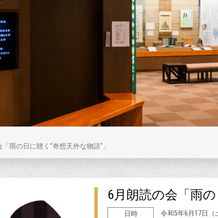
会「雨の日に聴く”奇想天外な物語”」
6月朗読の会「雨の
令和5年6月17日（
日時