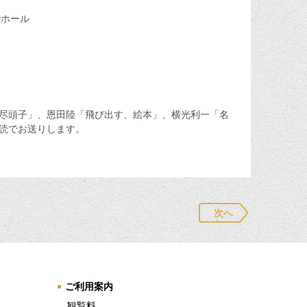
階ホール
尽頭子」、恩田陸「飛び出す、絵本」、横光利一「名
読でお送りします。
次へ
ご利用案内
観覧料