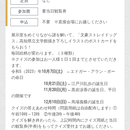
なし
定員
要当日観覧券
参加費
不要 ※直接会場にお越しください
申込
展示室をめぐりながら謎を解いて、「文豪ストレイドッグ
ス」高知県立文学館描き下ろしイラストのポストカードを
もらおう！
毎回絵柄が変わります。（３種類）
※クイズの参加はお一人様１日１回までとさせていただき
ます。
令和5（2023）年
10月7日(土)
←エドガー・アラン・ポー
の命日
10月21日(土)
←江戸川乱歩の誕生日
11月20日(月)
←黒岩涙香の誕生日。平日
の開催です
12月10日(日)
←馬場孤蝶の誕生日
クイズの答えあわせ時間（問題用紙は自由配布します）①
午前10時～12時 ②午後2時～午後4時
クイズを解き終わったら、上記時間内にクイズ用紙と当日
の観覧券(半券)をもってクイズ受付までお越しください。