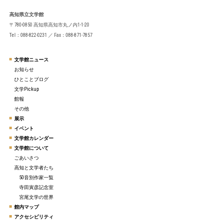
高知県立文学館
〒780-0850 高知県高知市丸ノ内1-1-20
Tel：088-822-0231 ／ Fax：088-871-7857
文学館ニュース
お知らせ
ひとことブログ
文学Pickup
館報
その他
展示
イベント
文学館カレンダー
文学館について
ごあいさつ
高知と文学者たち
50音別作家一覧
寺田寅彦記念室
宮尾文学の世界
館内マップ
アクセシビリティ