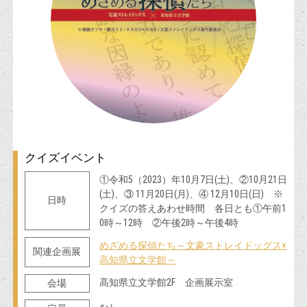
クイズイベント
①令和5（2023）年10月7日(土)、②10月21日
(土)、③ 11月20日(月)、④ 12月10日(日) ※
日時
クイズの答えあわせ時間 各日とも①午前1
0時～12時 ②午後2時～午後4時
めざめる探偵たち～文豪ストレイドッグス×
関連企画展
高知県立文学館～
高知県立文学館2F 企画展示室
会場