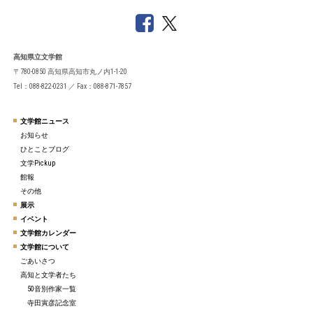
高知県立文学館
〒780-0850 高知県高知市丸ノ内1-1-20
Tel：088-822-0231 ／ Fax：088-871-7857
文学館ニュース
お知らせ
ひとことブログ
文学Pickup
館報
その他
展示
イベント
文学館カレンダー
文学館について
ごあいさつ
高知と文学者たち
50音別作家一覧
寺田寅彦記念室