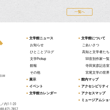
一覧へ
文学館ニュース
文学館について
お知らせ
ごあいさつ
ひとことブログ
高知と文学者たち
文学Pickup
50音別作家一覧
館報
寺田寅彦記念室
その他
宮尾文学の世界
SEUM
展示
館内マップ
イベント
アクセシビリティ
文学館カレンダー
アクセスマップ
ミュージアムショ
ノ内1-1-20
88-871-7857