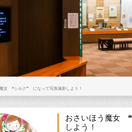
魔女 ❝シルク❞ になって写真撮影しよう！
おさいほう魔女 
しよう！