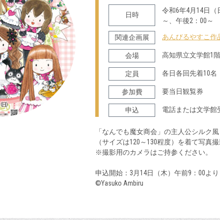
令和6年4月14日（
日時
～、午後2：00～
あんびるやすこ作
関連企画展
高知県立文学館1
会場
各日各回先着10名
定員
要当日観覧券
参加費
電話または文学館
申込
「なんでも魔女商会」の主人公シルク風
（サイズは120～130程度）を着て写真
※撮影用のカメラはご持参ください。
申込開始：3月14日（木）午前9：00より
©Yasuko Ambiru