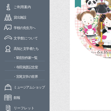
ご利用案内
貸出施設
学校の先生方へ
文学館について
高知と文学者たち
・50音別作家一覧
・寺田寅彦記念室
・宮尾文学の世界
ミュージアムショップ
館報
リーフレット