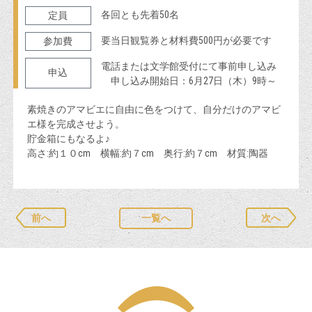
各回とも先着50名
定員
要当日観覧券と材料費500円が必要です
参加費
電話または文学館受付にて事前申し込み
申込
申し込み開始日：6月27日（木）9時～
素焼きのアマビエに自由に色をつけて、自分だけのアマビ
エ様を完成させよう。
貯金箱にもなるよ♪
高さ:約１０cm 横幅:約７cm 奥行:約７cm 材質:陶器
前へ
一覧へ
次へ