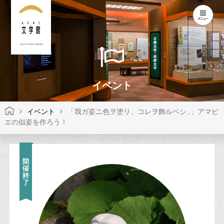
KOCHI LITERARY MUSEUM
イベント
イベント
「我ガ姿ニ色ヲ塗リ、コレヲ飾ルベシ…」アマビ
エの似姿を作ろう！