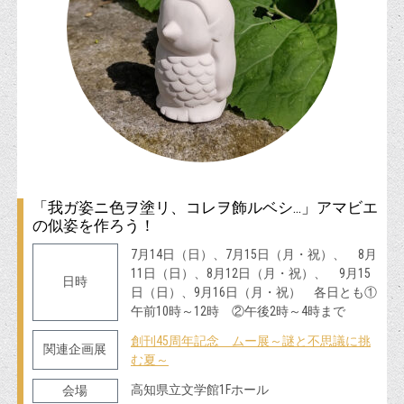
「我ガ姿ニ色ヲ塗リ、コレヲ飾ルベシ…」アマビエ
の似姿を作ろう！
7月14日（日）、7月15日（月・祝）、 8月
11日（日）、8月12日（月・祝）、 9月15
日時
日（日）、9月16日（月・祝） 各日とも①
午前10時～12時 ②午後2時～4時まで
創刊45周年記念 ムー展～謎と不思議に挑
関連企画展
む夏～
高知県立文学館1Fホール
会場