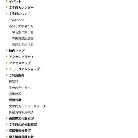
イベント
文学館カレンダー
文学館について
ごあいさつ
高知と文学者たち
50音別作家一覧
寺田寅彦記念室
宮尾文学の世界
館内マップ
アクセシビリティ
アクセスマップ
ミュージアムショップ
ご利用案内
観覧料
学校の先生方へ
貸出施設
定例行事
文学館カルチャーサポーター
所蔵資料利用申請
高知県文化財団
文学館の紹介動画
収蔵資料検索
個人情報保護方針