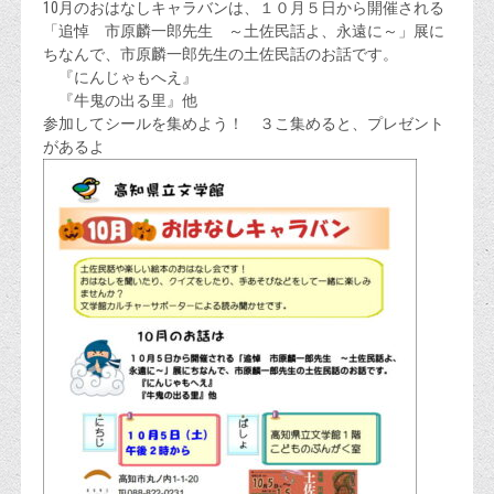
10月のおはなしキャラバンは、１０月５日から開催される
「追悼 市原麟一郎先生 ～土佐民話よ、永遠に～」展に
ちなんで、市原麟一郎先生の土佐民話のお話です。
『にんじゃもへえ』
『牛鬼の出る里』他
参加してシールを集めよう！ ３こ集めると、プレゼント
があるよ