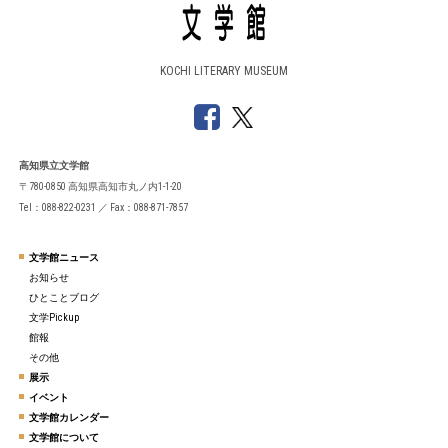
KOCHI LITERARY MUSEUM
高知県立文学館
〒780-0850 高知県高知市丸ノ内1-1-20
Tel：088-822-0231 ／ Fax：088-871-7857
文学館ニュース
お知らせ
ひとことブログ
文学Pickup
館報
その他
展示
イベント
文学館カレンダー
文学館について