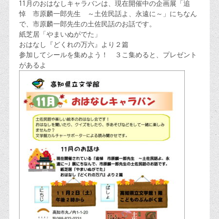
11月のおはなしキャラバンは、現在開催中の企画展「追
悼 市原麟一郎先生 ～土佐民話よ、永遠に～」にちなん
で、市原麟一郎先生の土佐民話のお話です。
紙芝居「やまいぬがでた」
おはなし『どくれの万六』より２篇
参加してシールを集めよう！ ３こ集めると、プレゼント
があるよ