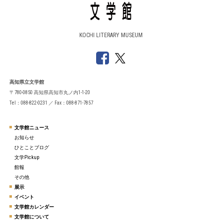
KOCHI LITERARY MUSEUM
高知県立文学館
〒780-0850 高知県高知市丸ノ内1-1-20
Tel：088-822-0231 ／ Fax：088-871-7857
文学館ニュース
お知らせ
ひとことブログ
文学Pickup
館報
その他
展示
イベント
文学館カレンダー
文学館について