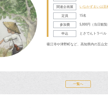
いなかずまいは至
関連企画展
15名
定員
5,000円（当日観
参加費
とさでんトラベル 1
申込
吸江寺や津野町など、高知県内の五山文
一覧へ