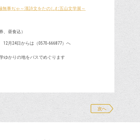
極無事ぢゃ～漢詩文をたのしむ五山文学展～
覧券、昼食込）
2月24日からは（0570‐666877）へ
学ゆかりの地をバスでめぐります
次へ