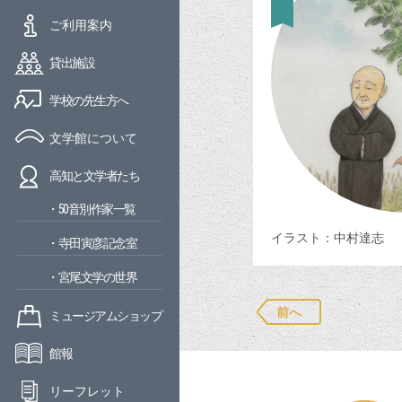
ご利用案内
貸出施設
学校の先生方へ
文学館について
高知と文学者たち
・50音別作家一覧
イラスト：中村達志
・寺田寅彦記念室
・宮尾文学の世界
前へ
ミュージアムショップ
館報
リーフレット