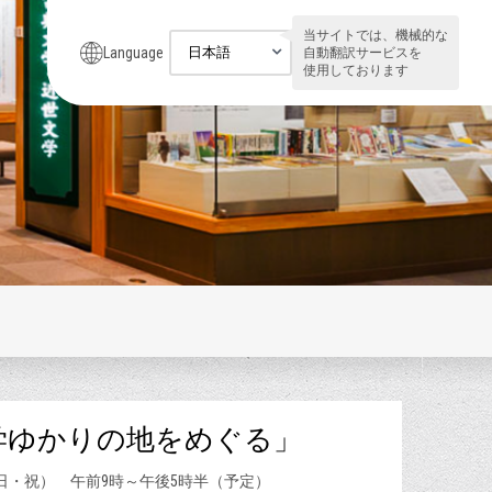
当サイトでは、機械的な
Language
自動翻訳サービスを
使用しております
学ゆかりの地をめぐる」
（日・祝） 午前9時～午後5時半（予定）