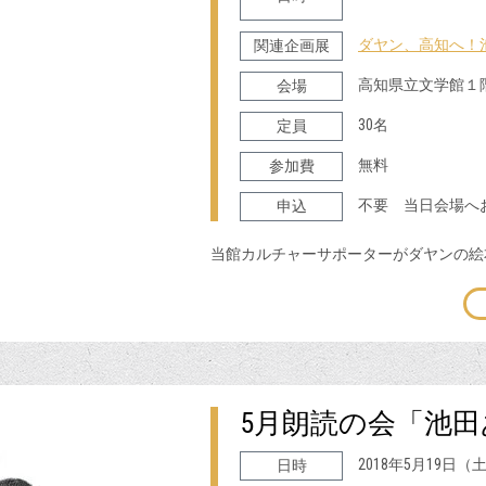
各日 14:
ダヤン、高知へ！
関連企画展
高知県立文学館１
会場
30名
定員
無料
参加費
不要 当日会場へ
申込
当館カルチャーサポーターがダヤンの絵
5月朗読の会「池
2018年5月19日
日時