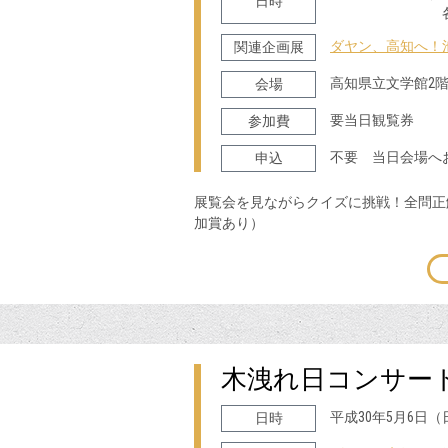
日時
各日 9:00
ダヤン、高知へ！
関連企画展
高知県立文学館2
会場
要当日観覧券
参加費
不要 当日会場へ
申込
展覧会を見ながらクイズに挑戦！全問正
加賞あり）
木洩れ日コンサー
平成30年5月6日（日
日時