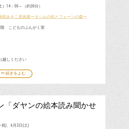
土）14：00～（約30分）
池田あきこ原画展ータシルの街とフォーンの森ー
1階 こどものぶんがく室
お越しください
続きをよむ
ン「ダヤンの絵本読み聞かせ
5月5日(土･祝)、6月2日(土)