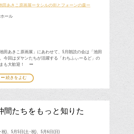
池田あきこ原画展ータシルの街とフォーンの森ー
階ホール
池田あきこ原画展」にあわせて、5月朗読の会は「池田
。今回はダヤンたちが活躍する「わちふぃーるど」の
さまも大歓迎！
続きをよむ
仲間たちをもっと知りた
日(金･祝)、5月5日(土･祝)、5月6日(日)