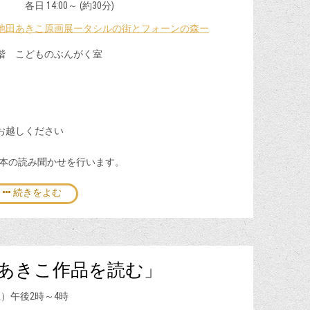
00～ (約30分)
池田あきこ原画展ータシルの街とフォーンの森ー
階 こどものぶんがく室
お越しください
本の読み聞かせを行います。
続きをよむ
田あきこ作品を読む」
（土）午後2時～4時