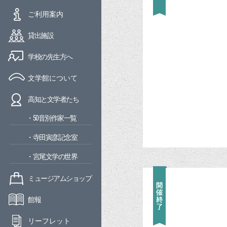
ご利用案内
貸出施設
学校の先生方へ
文学館について
高知と文学者たち
・50音別作家一覧
・寺田寅彦記念室
・宮尾文学の世界
ミュージアムショップ
館報
リーフレット