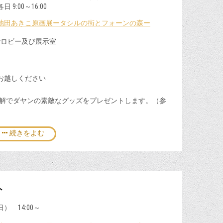
～16:00
池田あきこ原画展ータシルの街とフォーンの森ー
階ロビー及び展示室
お越しください
解でダヤンの素敵なグッズをプレゼントします。（参
続きをよむ
ト
） 14:00～