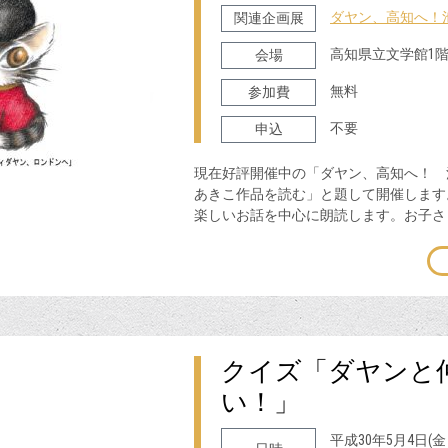
ダヤン、高知へ！
関連企画展
高知県立文学館1
会場
無料
参加費
不要
申込
現在好評開催中の「ダヤン、高知へ！ 
あきこ作品を読む」と題して開催します
楽しいお話を中心に朗読します。お子
クイズ「ダヤンと
い！」
平成30年5月4