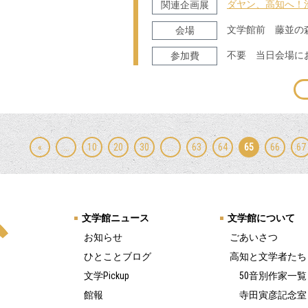
ダヤン、高知へ！
関連企画展
文学館前 藤並の
会場
不要 当日会場に
参加費
«
...
10
20
30
...
63
64
65
66
67
文学館ニュース
文学館について
お知らせ
ごあいさつ
ひとことブログ
高知と文学者たち
文学Pickup
50音別作家一覧
館報
寺田寅彦記念室