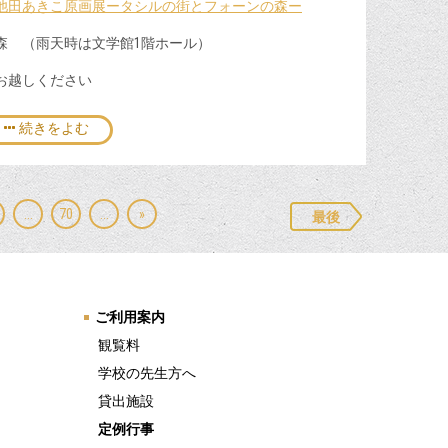
池田あきこ原画展ータシルの街とフォーンの森ー
森 （雨天時は文学館1階ホール）
お越しください
続きをよむ
...
70
...
»
最後
ご利用案内
観覧料
学校の先生方へ
貸出施設
定例行事