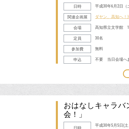
平成30年6月2日（
日時
ダヤン、高知へ！
関連企画展
高知県立文学館 
会場
30名
定員
無料
参加費
不要 当日会場へ
申込
おはなしキャラバ
会！」
平成30年
日時