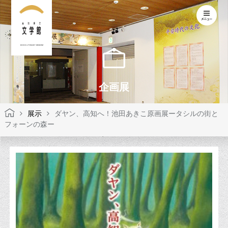
KOCHI LITERARY MUSEUM
企画展
展示
ダヤン、高知へ！池田あきこ原画展ータシルの街と
フォーンの森ー