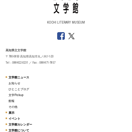
KOCHI LITERARY MUSEUM
高知県立文学館
〒780-0850 高知県高知市丸ノ内1-1-20
Tel：088-822-0231 ／ Fax：088-871-7857
文学館ニュース
お知らせ
ひとことブログ
文学Pickup
館報
その他
展示
イベント
文学館カレンダー
文学館について