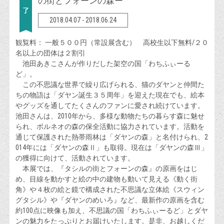
の街とフォーンの森ー
2018.04.07 - 2018.06.24
観覧料： 一般５００円（常設展含む） 高校生以下無料/２０
名以上の団体は２割引
池田あきこさんが作りだした架空の国「わちふぃーる
ど」。
この不思議な世界で繰り広げられる、猫のダヤンと仲間た
ちの物語は「ダヤン誕生３５周年」を迎えた現在でも、絵本
やグッズを通してたくさんのファンに愛され続けています。
池田さんは、2010年から、多様な動物たちの暮らす森に魅せ
られ、ボルネオの森の保全活動に協力されています。活動を
通じて保護された熱帯雨林は「ダヤンの森」と名付けられ、2
014年には「ダヤンの森Ⅱ」も取得。現在は「ダヤンの森Ⅲ」
の獲得に向けて、活動されています。
本展では、『タシルの街とフォーンの森』の原画をはじ
め、目線を動かすと絵の中の建物も動いて見える《動く街
角》や４枚の絵と鏡で構成された不思議な立体絵《スウィン
グタシル》や『ダヤンのめいろ』など、最新作の原画を含む
約100点に映像も加え、不思議の国「わちふぃーるど」とダヤ
ンの魅力をたっぷりとお届けいたします。是非、お越しくだ