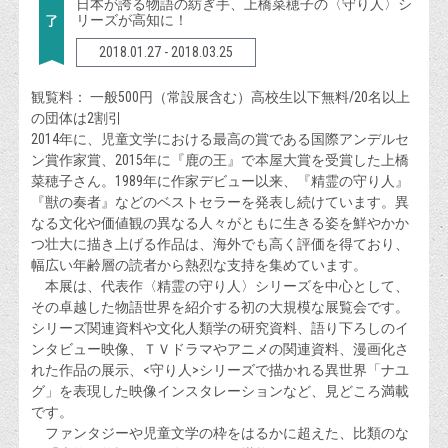
日本が誇る物語の紡ぎ手、上橋菜穂子の〈守り人〉シ
リーズが高知に！
2018.01.27 - 2018.03.25
観覧料： 一般500円（常設展含む）高校生以下無料/20名以上
の団体は2割引
2014年に、児童文学における最高の賞である国際アンデルセ
ン賞作家賞、2015年に『鹿の王』で本屋大賞を受賞した上橋
菜穂子さん。1989年に作家デビュー以来、『精霊の守り人』
『獣の奏者』などのベストセラーを発表し続けています。異
なる文化や価値観の異なる人々がともに生きる姿を鮮やかか
つ壮大に描き上げる作品は、海外でも高く評価を得ており、
幅広い年齢層の読者から熱烈な支持を集めています。
本展は、代表作〈精霊の守り人〉シリーズを中心として、
その卓越した物語世界を紹介する初の大規模な展覧会です。
シリーズ関連資料や文化人類学の研究資料、語り下ろしのイ
ンタビュー映像、ＴＶドラマやアニメの関連資料、漫画化さ
れた作品の展示、<守り人>シリーズで描かれる異世界「ナユ
グ」を表現した映像インスタレーションなど、見どころ満載
です。
ファンタジーや児童文学の枠をはるかに超えた、比類のな