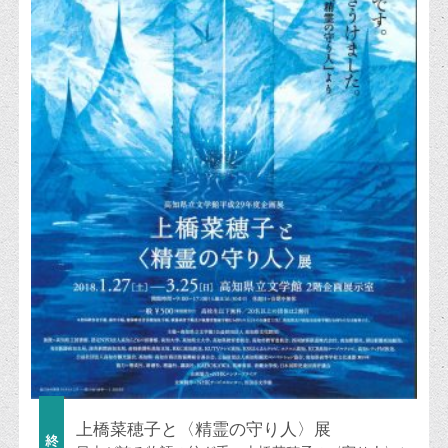
上橋菜穂子と〈精霊の守り人〉展