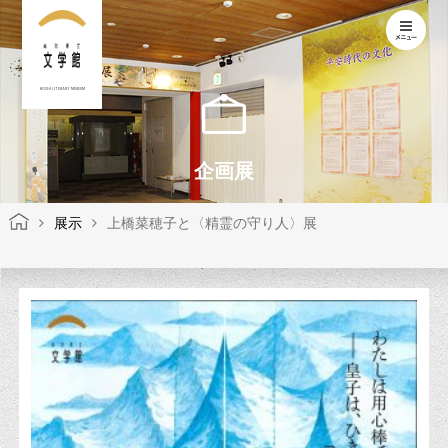
KOCHI LITERARY MUSEUM
企画展
展示
上橋菜穂子と〈精霊の守り人〉展