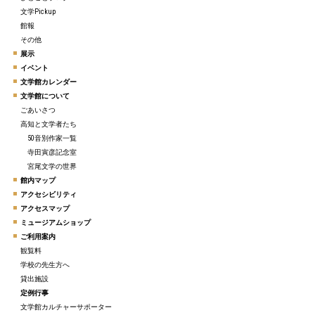
文学Pickup
館報
その他
展示
イベント
文学館カレンダー
文学館について
ごあいさつ
高知と文学者たち
50音別作家一覧
寺田寅彦記念室
宮尾文学の世界
館内マップ
アクセシビリティ
アクセスマップ
ミュージアムショップ
ご利用案内
観覧料
学校の先生方へ
貸出施設
定例行事
文学館カルチャーサポーター