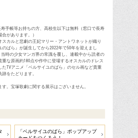
長寿手帳等お持ちの方、高校生以下は無料（窓口で長寿
場合があります。）
オスカルと悲劇の王妃マリー・アントワネットが織り
のばら』が誕生してから2022年で50年を迎えまし
う当時の少女マンガ界の常識を覆し、連載中から読者の
重な原画約180点や作中に登場するオスカルのドレス
したTVアニメ「ベルサイユのばら」のセル画など貴重
軌跡をたどります。
ます。宝塚歌劇に関する展示はございません。
タ
「ベルサイユのばら」ポップアップ
カードをつくろう！