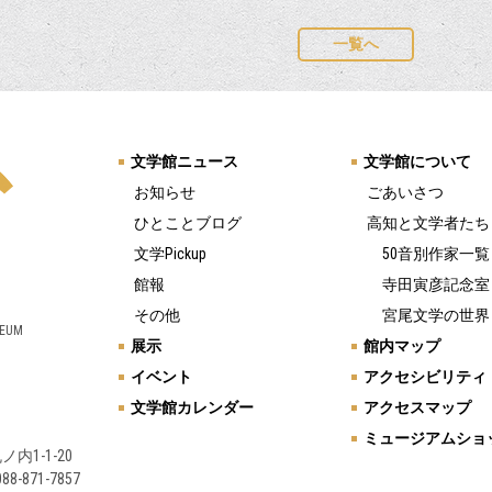
一覧へ
文学館ニュース
文学館について
お知らせ
ごあいさつ
ひとことブログ
高知と文学者たち
文学Pickup
50音別作家一覧
館報
寺田寅彦記念室
その他
宮尾文学の世界
SEUM
展示
館内マップ
イベント
アクセシビリティ
文学館カレンダー
アクセスマップ
ミュージアムショ
ノ内1-1-20
88-871-7857