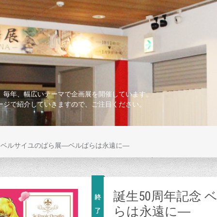
、毎年、幅広いテーマで企画展を開催しています。
ージで紹介していきますので、ご注目ください。
念 ベルサイユのばら展―ベルばらは永遠に―
誕生50周年記念
らは永遠に―