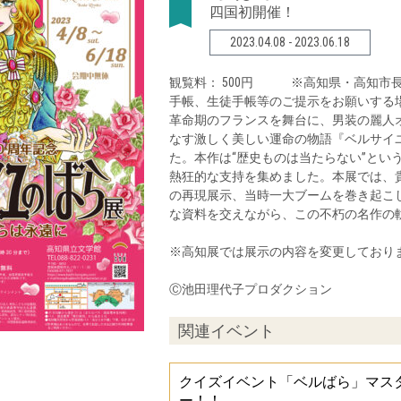
四国初開催！
2023.04.08 - 2023.06.18
観覧料： 500円 ※高知県・高知市
手帳、生徒手帳等のご提示をお願いする
革命期のフランスを舞台に、男装の麗人
なす激しく美しい運命の物語『ベルサイユ
た。本作は“歴史ものは当たらない”とい
熱狂的な支持を集めました。本展では、貴
の再現展示、当時一大ブームを巻き起こ
な資料を交えながら、この不朽の名作の
※高知展では展示の内容を変更しており
Ⓒ池田理代子プロダクション
関連イベント
クイズイベント「ベルばら」マス
ー！！