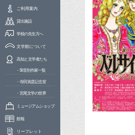
ご利用案内
貸出施設
学校の先生方へ
文学館について
高知と文学者たち
・50音別作家一覧
・寺田寅彦記念室
・宮尾文学の世界
ミュージアムショップ
館報
リーフレット