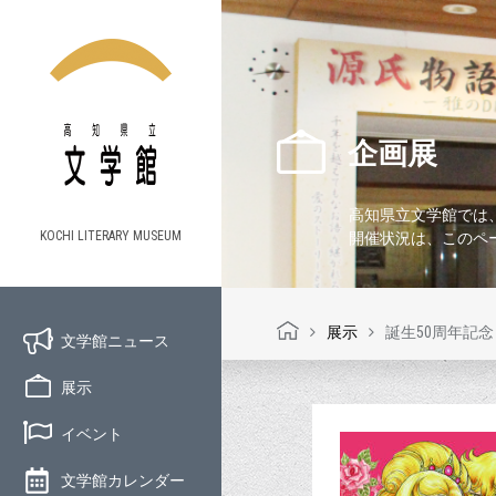
企画展
高知県立文学館では
KOCHI LITERARY MUSEUM
開催状況は、このペ
展示
誕生50周年記
文学館ニュース
展示
イベント
文学館カレンダー