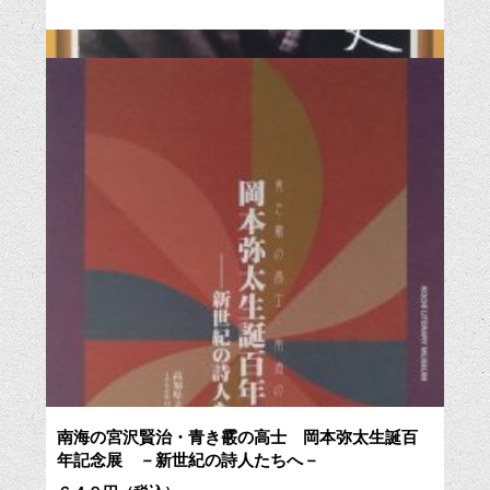
南海の宮沢賢治・青き霰の高士 岡本弥太生誕百
年記念展 －新世紀の詩人たちへ－