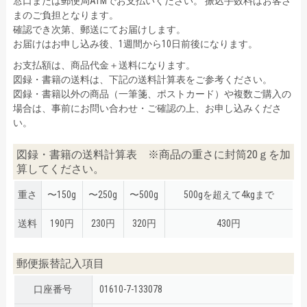
窓口または郵便局ATMでお支払いください。 振込手数料はお客さ
まのご負担となります。
確認でき次第、郵送にてお届けします。
お届けはお申し込み後、1週間から10日前後になります。
お支払額は、商品代金＋送料になります。
図録・書籍の送料は、下記の送料計算表をご参考ください。
図録・書籍以外の商品（一筆箋、ポストカード）や複数ご購入の
場合は、事前にお問い合わせ・ご確認の上、お申し込みくださ
い。
図録・書籍の送料計算表 ※商品の重さに封筒20ｇを加
算してください。
重さ
〜150g
〜250g
〜500g
500gを超えて4kgまで
送料
190円
230円
320円
430円
郵便振替記入項目
口座番号
01610-7-133078