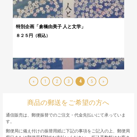
特別企画「倉橋由美子 人と文学」
８２５円（税込）
«
1
2
3
4
5
»
商品の郵送をご希望の方へ
通信販売は、郵便振替でのご注文・代金先払いにて承っていま
す。
郵便局に備え付けの振替用紙に下記の事項をご記入の上、郵便局