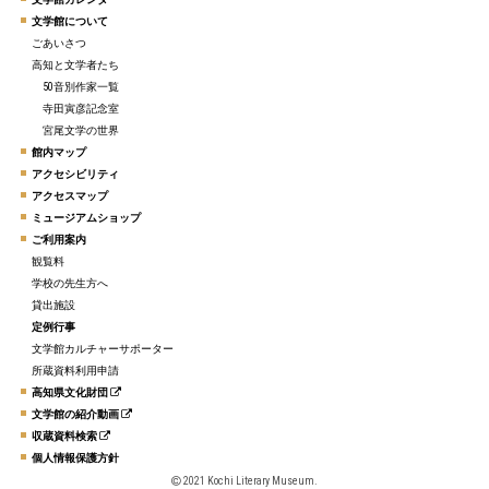
文学館について
ごあいさつ
高知と文学者たち
50音別作家一覧
寺田寅彦記念室
宮尾文学の世界
館内マップ
アクセシビリティ
アクセスマップ
ミュージアムショップ
ご利用案内
観覧料
学校の先生方へ
貸出施設
定例行事
文学館カルチャーサポーター
所蔵資料利用申請
高知県文化財団
文学館の紹介動画
収蔵資料検索
個人情報保護方針
2021 Kochi Literary Museum.