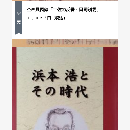
企画展図録「土佐の反骨・田岡嶺雲」
１，０２３円（税込）