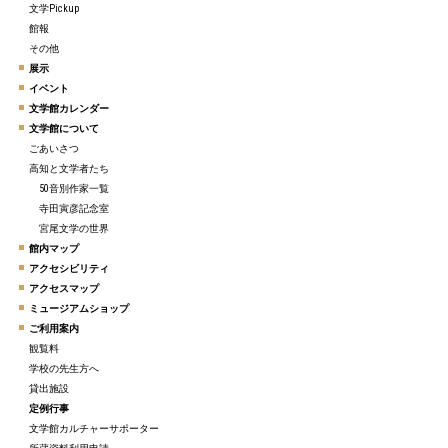
文学Pickup
館報
その他
展示
イベント
文学館カレンダー
文学館について
ごあいさつ
高知と文学者たち
50音別作家一覧
寺田寅彦記念室
宮尾文学の世界
館内マップ
アクセシビリティ
アクセスマップ
ミュージアムショップ
ご利用案内
観覧料
学校の先生方へ
貸出施設
定例行事
文学館カルチャーサポーター