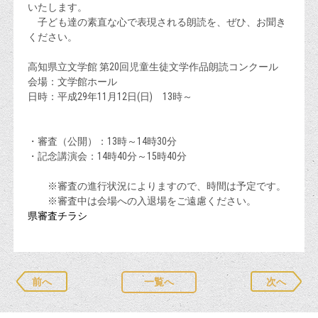
いたします。
子ども達の素直な心で表現される朗読を、ぜひ、お聞き
ください。
高知県立文学館 第20回児童生徒文学作品朗読コンクール
会場：文学館ホール
日時：平成29年11月12日(日) 13時～
・審査（公開）：13時～14時30分
・記念講演会：14時40分～15時40分
※審査の進行状況によりますので、時間は予定です。
※審査中は会場への入退場をご遠慮ください。
県審査チラシ
前へ
一覧へ
次へ