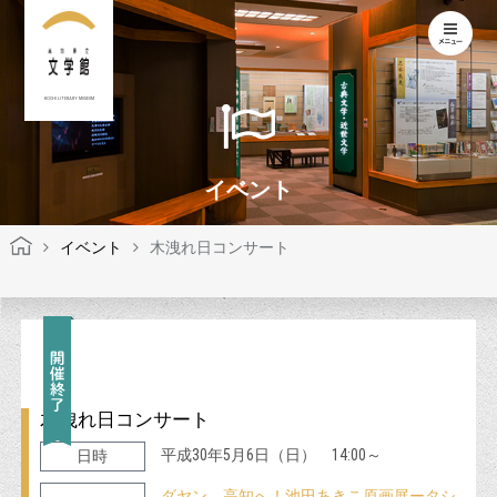
KOCHI LITERARY MUSEUM
イベント
イベント
木洩れ日コンサート
木洩れ日コンサート
平成30年5月6日（日） 14:00～
日時
ダヤン、高知へ！池田あきこ原画展ータシ