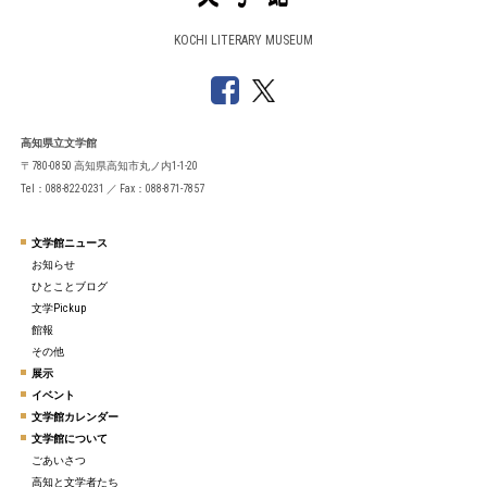
KOCHI LITERARY MUSEUM
高知県立文学館
〒780-0850 高知県高知市丸ノ内1-1-20
Tel：088-822-0231 ／ Fax：088-871-7857
文学館ニュース
お知らせ
ひとことブログ
文学Pickup
館報
その他
展示
イベント
文学館カレンダー
文学館について
ごあいさつ
高知と文学者たち