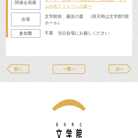
関連企画展
ルの街とフォーンの森ー
文学館前 藤並の森 （雨天時は文学館1階
会場
ホール）
不要 当日会場にお越しください
参加費
前へ
一覧へ
次へ