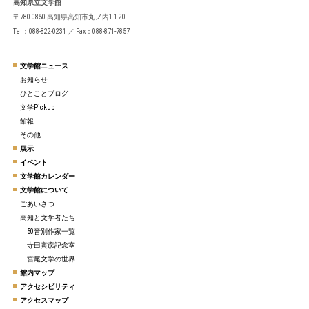
高知県立文学館
〒780-0850 高知県高知市丸ノ内1-1-20
Tel：088-822-0231 ／ Fax：088-871-7857
文学館ニュース
お知らせ
ひとことブログ
文学Pickup
館報
その他
展示
イベント
文学館カレンダー
文学館について
ごあいさつ
高知と文学者たち
50音別作家一覧
寺田寅彦記念室
宮尾文学の世界
館内マップ
アクセシビリティ
アクセスマップ