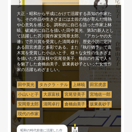
大正・昭和から平成にかけて活躍する高知の作家た
ち。その作品や生きざまには土佐の地が育んだ情熱
や心意気を感じる。調和的に自己を語った作家上林
暁、破滅的に自己を描いた田中英光、第3の新人とし
て活躍した芥川賞作家安岡章太郎、『アカシヤの大
連』で芥川賞を受賞した清岡卓行、歴史小説に定評
ある田宮虎彦と多彩である。また『執行猶予』で直
木賞を受賞した小山いと子、様々な女性の生きざま
を描いた大原富枝や宮尾登美子、独自の作風で人々
を魅了した倉橋由美子、坂東眞砂子といった女性作
家の活躍もめざましい。
田中英光
タカクラ・テル
上林暁
田宮虎彦
小山いと子
大原富枝
宮尾登美子
宮地佐一郎
安岡章太郎
清岡卓行
倉橋由美子
坂東眞砂子
現代の作家
昭和の時代前後に活躍した作