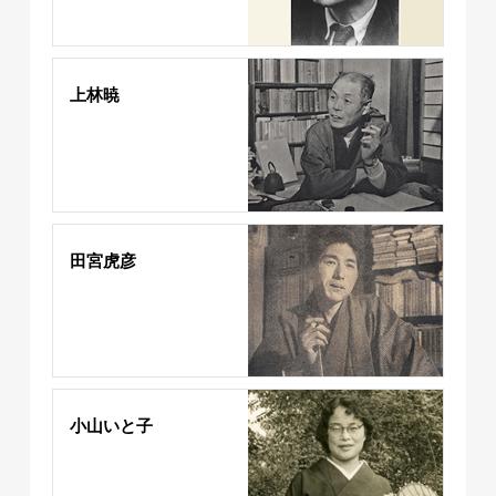
上林暁
田宮虎彦
小山いと子