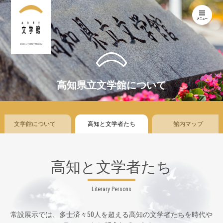
KOCHI LITERARY MUSEUM
高知県立文学館について
文学館について
高知と文学者たち
館内マップ
高知と文学者たち
Literary Persons
常設展示では、多士済々50人を超える高知の文学者たちを時代や