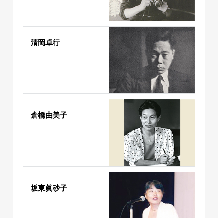
清岡卓行
倉橋由美子
坂東眞砂子