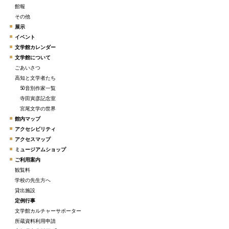
館報
その他
展示
イベント
文学館カレンダー
文学館について
ごあいさつ
高知と文学者たち
50音別作家一覧
寺田寅彦記念室
宮尾文学の世界
館内マップ
アクセシビリティ
アクセスマップ
ミュージアムショップ
ご利用案内
観覧料
学校の先生方へ
貸出施設
定例行事
文学館カルチャーサポーター
所蔵資料利用申請