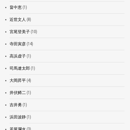
畠中恵
(1)
近世文人
(8)
宮尾登美子
(10)
寺田寅彦
(14)
高浜虚子
(1)
司馬遼太郎
(1)
大岡昇平
(4)
井伏鱒二
(1)
吉井勇
(1)
浜田波静
(1)
若尾瀾水
(3)