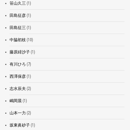
笹山久三
(1)
田島征彦
(1)
田島征三
(1)
中脇初枝
(10)
藤原緋沙子
(1)
有川ひろ
(7)
西澤保彦
(1)
志水辰夫
(2)
嶋岡晨
(1)
山本一力
(2)
坂東眞砂子
(1)