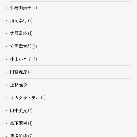
倉橋由美子
(1)
清岡卓行
(2)
大原富枝
(1)
安岡章太郎
(1)
小山いと子
(1)
田宮虎彦
(2)
上林暁
(3)
タカクラ・テル
(1)
田中英光
(4)
森下雨村
(1)
馬場孤蝶
(2)