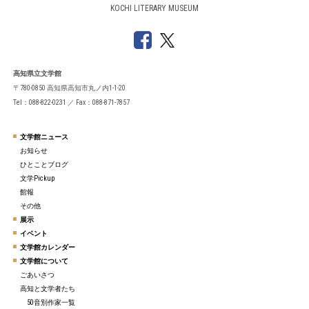
KOCHI LITERARY MUSEUM
高知県立文学館
〒780-0850 高知県高知市丸ノ内1-1-20
Tel：088-822-0231 ／ Fax：088-871-7857
文学館ニュース
お知らせ
ひとことブログ
文学Pickup
館報
その他
展示
イベント
文学館カレンダー
文学館について
ごあいさつ
高知と文学者たち
50音別作家一覧