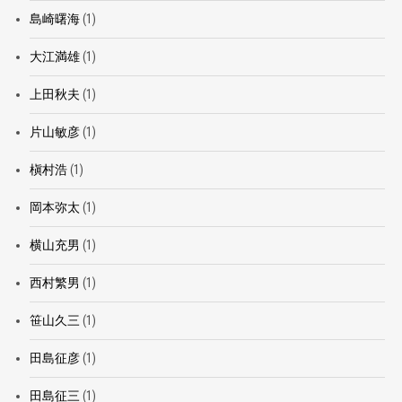
島崎曙海
(1)
大江満雄
(1)
上田秋夫
(1)
片山敏彦
(1)
槇村浩
(1)
岡本弥太
(1)
横山充男
(1)
西村繁男
(1)
笹山久三
(1)
田島征彦
(1)
田島征三
(1)