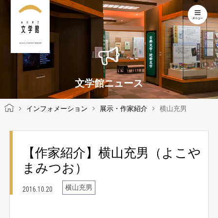
KOCHI LITERARY MUSEUM
文学館ニュース
インフォメーション
展示・作家紹介
横山充男
【作家紹介】横山充男（よこや
まみつお）
横山充男
2016.10.20