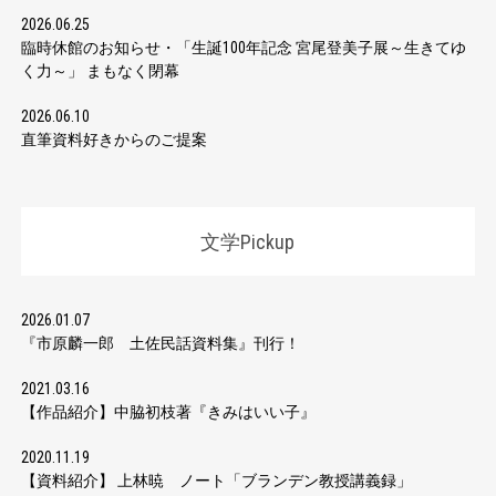
2026.06.25
臨時休館のお知らせ・「生誕100年記念 宮尾登美子展～生きてゆ
く力～」 まもなく閉幕
2026.06.10
直筆資料好きからのご提案
文学Pickup
2026.01.07
『市原麟一郎 土佐民話資料集』刊行！
2021.03.16
【作品紹介】中脇初枝著『きみはいい子』
2020.11.19
【資料紹介】 上林暁 ノート「ブランデン教授講義録」