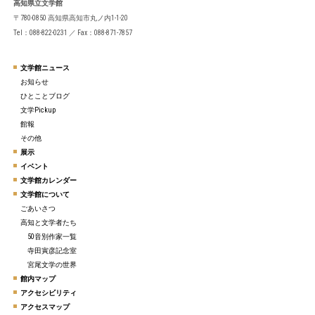
高知県立文学館
〒780-0850 高知県高知市丸ノ内1-1-20
Tel：088-822-0231 ／ Fax：088-871-7857
文学館ニュース
お知らせ
ひとことブログ
文学Pickup
館報
その他
展示
イベント
文学館カレンダー
文学館について
ごあいさつ
高知と文学者たち
50音別作家一覧
寺田寅彦記念室
宮尾文学の世界
館内マップ
アクセシビリティ
アクセスマップ