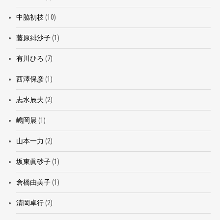
中脇初枝
(10)
藤原緋沙子
(1)
有川ひろ
(7)
西澤保彦
(1)
志水辰夫
(2)
嶋岡晨
(1)
山本一力
(2)
坂東眞砂子
(1)
倉橋由美子
(1)
清岡卓行
(2)