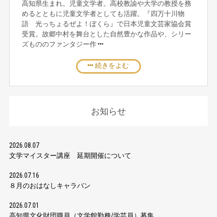
高知県生まれ。児童文学者。高校教諭や大学の教授を務
めるとともに児童文学者としても活躍。『四万十川物
語 光っちょるぜよ！ぼくら』で日本児童文芸家協会賞
受賞。故郷中村を舞台とした自然豊かな作品や、シリー
ズもののファンタジー作
続きをよむ
お知らせ
2026.08.07
文学マイスター講座 延期開催について
2026.07.16
８月のおはなしキャラバン
2026.07.01
高知県文化財団職員（文学館勤務/学芸員）募集