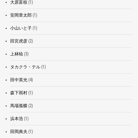
大原富枝
(1)
安岡章太郎
(1)
小山いと子
(1)
田宮虎彦
(2)
上林暁
(3)
タカクラ・テル
(1)
田中英光
(4)
森下雨村
(1)
馬場孤蝶
(2)
浜本浩
(1)
田岡典夫
(1)