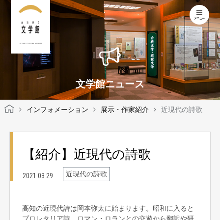
KOCHI LITERARY MUSEUM
文学館ニュース
インフォメーション
展示・作家紹介
近現代の詩歌
【紹介】近現代の詩歌
近現代の詩歌
2021.03.29
高知の近現代詩は岡本弥太に始まります。昭和に入ると
プロレタリア詩、ロマン・ロランとの交遊から翻訳や研