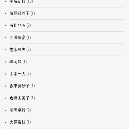
中脇初枝
(10)
藤原緋沙子
(1)
有川ひろ
(7)
西澤保彦
(1)
志水辰夫
(2)
嶋岡晨
(1)
山本一力
(2)
坂東眞砂子
(1)
倉橋由美子
(1)
清岡卓行
(2)
大原富枝
(1)