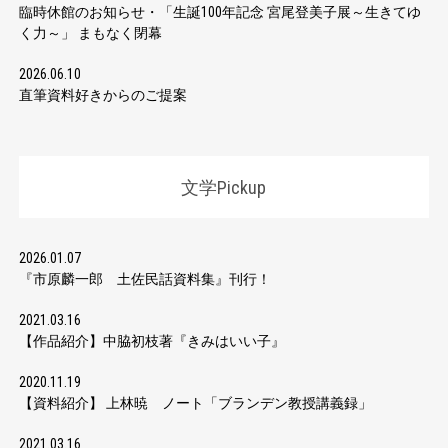
臨時休館のお知らせ・「生誕100年記念 宮尾登美子展～生きてゆ
く力～」 まもなく閉幕
2026.06.10
直筆資料好きからのご提案
文学Pickup
2026.01.07
『市原麟一郎 土佐民話資料集』刊行！
2021.03.16
【作品紹介】中脇初枝著『きみはいい子』
2020.11.19
【資料紹介】 上林暁 ノート「ブランデン教授講義録」
2021.03.16