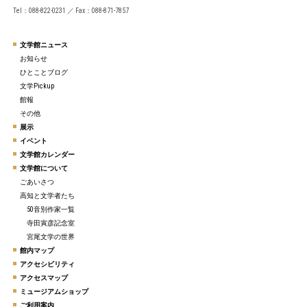
Tel：088-822-0231 ／ Fax：088-871-7857
文学館ニュース
お知らせ
ひとことブログ
文学Pickup
館報
その他
展示
イベント
文学館カレンダー
文学館について
ごあいさつ
高知と文学者たち
50音別作家一覧
寺田寅彦記念室
宮尾文学の世界
館内マップ
アクセシビリティ
アクセスマップ
ミュージアムショップ
ご利用案内