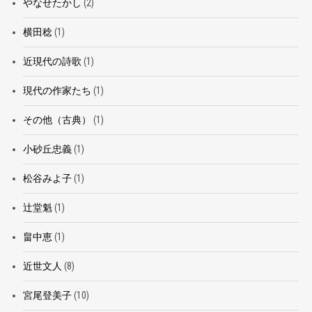
やなせたかし
(2)
横田稔
(1)
近現代の詩歌
(1)
現代の作家たち
(1)
その他（古典）
(1)
小砂丘忠義
(1)
松谷みよ子
(1)
辻堂魁
(1)
畠中恵
(1)
近世文人
(8)
宮尾登美子
(10)