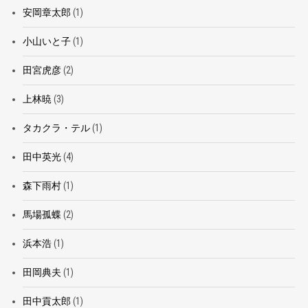
安岡章太郎
(1)
小山いと子
(1)
田宮虎彦
(2)
上林暁
(3)
タカクラ・テル
(1)
田中英光
(4)
森下雨村
(1)
馬場孤蝶
(2)
浜本浩
(1)
田岡典夫
(1)
田中貢太郎
(1)