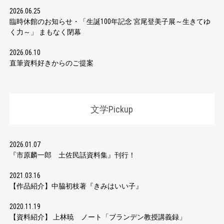
2026.06.25
臨時休館のお知らせ・「生誕100年記念 宮尾登美子展～生きてゆ
く力～」 まもなく閉幕
2026.06.10
直筆資料好きからのご提案
文学Pickup
2026.01.07
『市原麟一郎 土佐民話資料集』刊行！
2021.03.16
【作品紹介】中脇初枝著『きみはいい子』
2020.11.19
【資料紹介】 上林暁 ノート「ブランデン教授講義録」