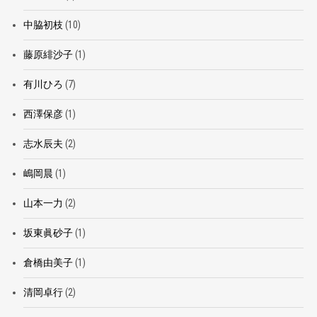
中脇初枝
(10)
藤原緋沙子
(1)
有川ひろ
(7)
西澤保彦
(1)
志水辰夫
(2)
嶋岡晨
(1)
山本一力
(2)
坂東眞砂子
(1)
倉橋由美子
(1)
清岡卓行
(2)