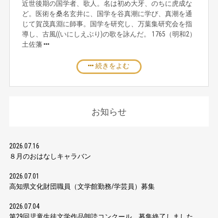
近世後期の国学者、歌人。名は初め大牙、のちに虎成な
ど。医術を桑名玄井に、国学を谷真潮に学び、真潮を通
じて賀茂真淵に師事。国学を研究し、万葉集研究会を指
導し、古風((いにしえぶり)の歌を詠んだ。 1765（明和2）
土佐藩
続きをよむ
お知らせ
2026.07.16
８月のおはなしキャラバン
2026.07.01
高知県文化財団職員（文学館勤務/学芸員）募集
2026.07.04
第29回児童生徒文学作品朗読コンクール 募集終了しました