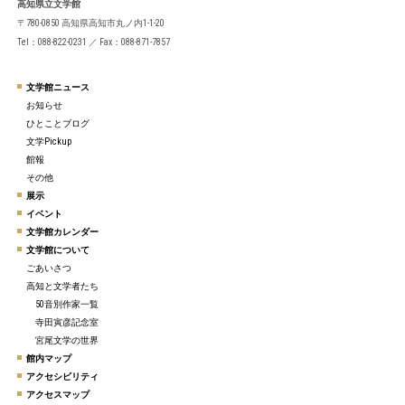
高知県立文学館
〒780-0850 高知県高知市丸ノ内1-1-20
Tel：088-822-0231 ／ Fax：088-871-7857
文学館ニュース
お知らせ
ひとことブログ
文学Pickup
館報
その他
展示
イベント
文学館カレンダー
文学館について
ごあいさつ
高知と文学者たち
50音別作家一覧
寺田寅彦記念室
宮尾文学の世界
館内マップ
アクセシビリティ
アクセスマップ