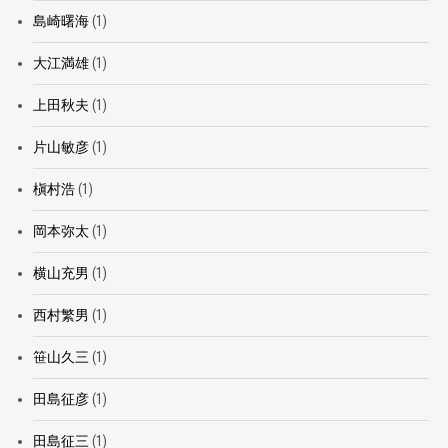
島崎曙海
(1)
大江満雄
(1)
上田秋夫
(1)
片山敏彦
(1)
槇村浩
(1)
岡本弥太
(1)
横山充男
(1)
西村繁男
(1)
笹山久三
(1)
田島征彦
(1)
田島征三
(1)