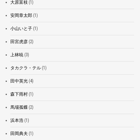
大原富枝
(1)
安岡章太郎
(1)
小山いと子
(1)
田宮虎彦
(2)
上林暁
(3)
タカクラ・テル
(1)
田中英光
(4)
森下雨村
(1)
馬場孤蝶
(2)
浜本浩
(1)
田岡典夫
(1)