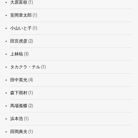
大原富枝
(1)
安岡章太郎
(1)
小山いと子
(1)
田宮虎彦
(2)
上林暁
(3)
タカクラ・テル
(1)
田中英光
(4)
森下雨村
(1)
馬場孤蝶
(2)
浜本浩
(1)
田岡典夫
(1)