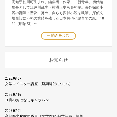
高知県佐川町生まれ。編集者・作家。「新青年」初代編
集長として江戸川乱歩・横溝正史らを発掘。海外探偵小
説の翻訳・普及に努め、自らも探偵小説を執筆。探偵文
壇創設に不朽の業績を残した日本探偵小説育ての親。 18
90（明治23）
続きをよむ
お知らせ
2026.08.07
文学マイスター講座 延期開催について
2026.07.16
８月のおはなしキャラバン
2026.07.01
高知県文化財団職員（文学館勤務/学芸員）募集