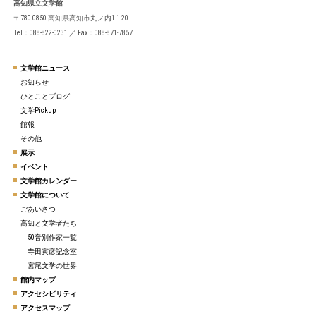
高知県立文学館
〒780-0850 高知県高知市丸ノ内1-1-20
Tel：088-822-0231 ／ Fax：088-871-7857
文学館ニュース
お知らせ
ひとことブログ
文学Pickup
館報
その他
展示
イベント
文学館カレンダー
文学館について
ごあいさつ
高知と文学者たち
50音別作家一覧
寺田寅彦記念室
宮尾文学の世界
館内マップ
アクセシビリティ
アクセスマップ