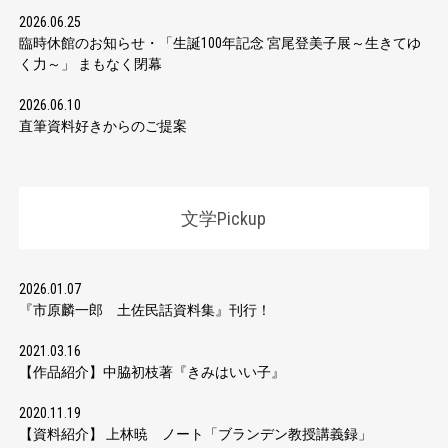
2026.06.25
臨時休館のお知らせ・「生誕100年記念 宮尾登美子展～生きてゆ
く力～」 まもなく閉幕
2026.06.10
直筆資料好きからのご提案
文学Pickup
2026.01.07
『市原麟一郎 土佐民話資料集』刊行！
2021.03.16
【作品紹介】中脇初枝著『きみはいい子』
2020.11.19
【資料紹介】 上林暁 ノート「ブランデン教授講義録」