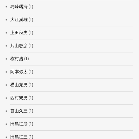
島崎曙海
(1)
大江満雄
(1)
上田秋夫
(1)
片山敏彦
(1)
槇村浩
(1)
岡本弥太
(1)
横山充男
(1)
西村繁男
(1)
笹山久三
(1)
田島征彦
(1)
田島征三
(1)