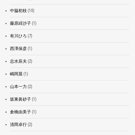
中脇初枝
(10)
藤原緋沙子
(1)
有川ひろ
(7)
西澤保彦
(1)
志水辰夫
(2)
嶋岡晨
(1)
山本一力
(2)
坂東眞砂子
(1)
倉橋由美子
(1)
清岡卓行
(2)