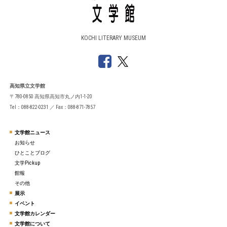
KOCHI LITERARY MUSEUM
高知県立文学館
〒780-0850 高知県高知市丸ノ内1-1-20
Tel：088-822-0231 ／ Fax：088-871-7857
文学館ニュース
お知らせ
ひとことブログ
文学Pickup
館報
その他
展示
イベント
文学館カレンダー
文学館について