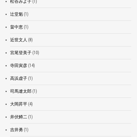
松谷みよ子
(1)
辻堂魁
(1)
畠中恵
(1)
近世文人
(8)
宮尾登美子
(10)
寺田寅彦
(14)
高浜虚子
(1)
司馬遼太郎
(1)
大岡昇平
(4)
井伏鱒二
(1)
吉井勇
(1)