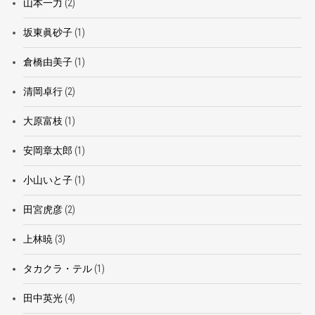
山本一力
(2)
坂東眞砂子
(1)
倉橋由美子
(1)
清岡卓行
(2)
大原富枝
(1)
安岡章太郎
(1)
小山いと子
(1)
田宮虎彦
(2)
上林暁
(3)
タカクラ・テル
(1)
田中英光
(4)