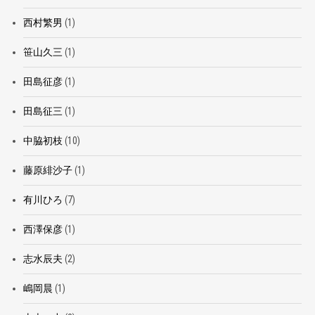
西村繁男
(1)
笹山久三
(1)
田島征彦
(1)
田島征三
(1)
中脇初枝
(10)
藤原緋沙子
(1)
有川ひろ
(7)
西澤保彦
(1)
志水辰夫
(2)
嶋岡晨
(1)