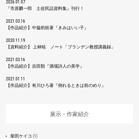
2026.01.07
『市原麟一郎 土佐民話資料集』刊行！
2021.03.16
【作品紹介】中脇初枝著『きみはいい子』
2020.11.19
【資料紹介】 上林暁 ノート「ブランデン教授講義録」
2021.03.16
【作品紹介】吉田類『酒場詩人の美学』
2021.01.11
【作品紹介】有川ひろ著『倒れるときは前のめり』
展示・作家紹介
柴田ケイコ
(1)