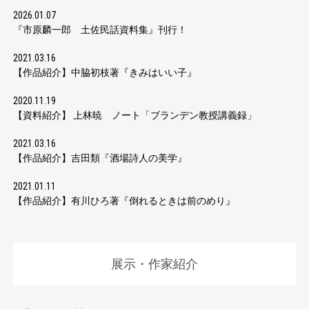
2026.01.07
『市原麟一郎 土佐民話資料集』刊行！
2021.03.16
【作品紹介】中脇初枝著『きみはいい子』
2020.11.19
【資料紹介】 上林暁 ノート「ブランデン教授講義録」
2021.03.16
【作品紹介】吉田類『酒場詩人の美学』
2021.01.11
【作品紹介】有川ひろ著『倒れるときは前のめり』
展示・作家紹介