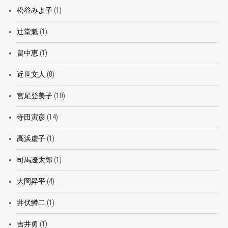
松谷みよ子
(1)
辻堂魁
(1)
畠中恵
(1)
近世文人
(8)
宮尾登美子
(10)
寺田寅彦
(14)
高浜虚子
(1)
司馬遼太郎
(1)
大岡昇平
(4)
井伏鱒二
(1)
吉井勇
(1)