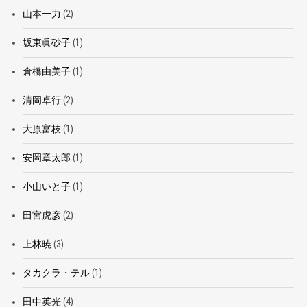
山本一力
(2)
坂東眞砂子
(1)
倉橋由美子
(1)
清岡卓行
(2)
大原富枝
(1)
安岡章太郎
(1)
小山いと子
(1)
田宮虎彦
(2)
上林暁
(3)
タカクラ・テル
(1)
田中英光
(4)