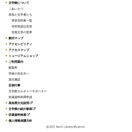
文学館について
ごあいさつ
高知と文学者たち
50音別作家一覧
寺田寅彦記念室
宮尾文学の世界
館内マップ
アクセシビリティ
アクセスマップ
ミュージアムショップ
ご利用案内
観覧料
学校の先生方へ
貸出施設
定例行事
文学館カルチャーサポーター
所蔵資料利用申請
高知県文化財団
文学館の紹介動画
収蔵資料検索
個人情報保護方針
2021 Kochi Literary Museum.