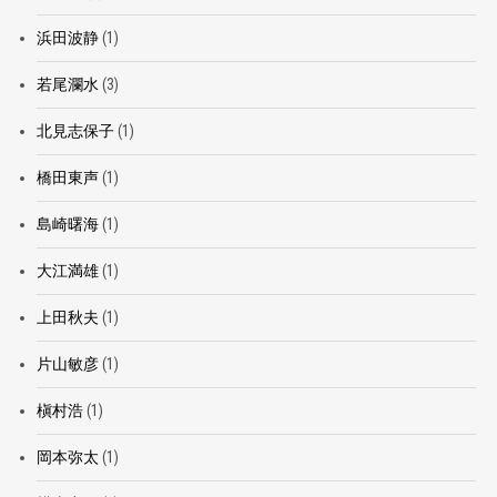
浜田波静
(1)
若尾瀾水
(3)
北見志保子
(1)
橋田東声
(1)
島崎曙海
(1)
大江満雄
(1)
上田秋夫
(1)
片山敏彦
(1)
槇村浩
(1)
岡本弥太
(1)