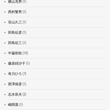
横山充男
(1)
西村繁男
(1)
笹山久三
(1)
田島征彦
(1)
田島征三
(1)
中脇初枝
(10)
藤原緋沙子
(1)
有川ひろ
(7)
西澤保彦
(1)
志水辰夫
(2)
嶋岡晨
(1)