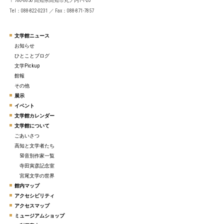
〒780-0850 高知県高知市丸ノ内1-1-20
Tel：088-822-0231 ／ Fax：088-871-7857
文学館ニュース
お知らせ
ひとことブログ
文学Pickup
館報
その他
展示
イベント
文学館カレンダー
文学館について
ごあいさつ
高知と文学者たち
50音別作家一覧
寺田寅彦記念室
宮尾文学の世界
館内マップ
アクセシビリティ
アクセスマップ
ミュージアムショップ