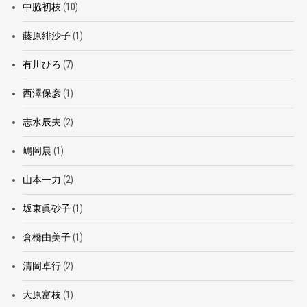
中脇初枝
(10)
藤原緋沙子
(1)
有川ひろ
(7)
西澤保彦
(1)
志水辰夫
(2)
嶋岡晨
(1)
山本一力
(2)
坂東眞砂子
(1)
倉橋由美子
(1)
清岡卓行
(2)
大原富枝
(1)