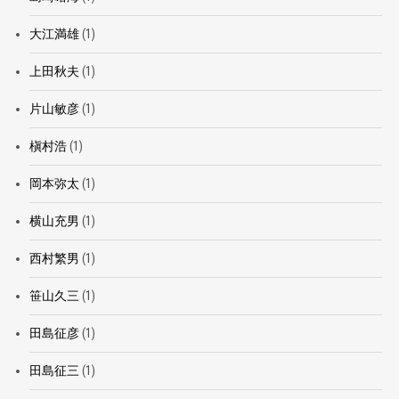
大江満雄
(1)
上田秋夫
(1)
片山敏彦
(1)
槇村浩
(1)
岡本弥太
(1)
横山充男
(1)
西村繁男
(1)
笹山久三
(1)
田島征彦
(1)
田島征三
(1)