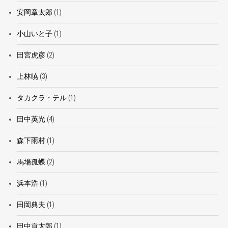
安岡章太郎
(1)
小山いと子
(1)
田宮虎彦
(2)
上林暁
(3)
タカクラ・テル
(1)
田中英光
(4)
森下雨村
(1)
馬場孤蝶
(2)
浜本浩
(1)
田岡典夫
(1)
田中貢太郎
(1)