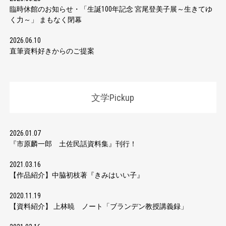
臨時休館のお知らせ・「生誕100年記念 宮尾登美子展～生きてゆ
く力～」 まもなく閉幕
2026.06.10
直筆資料好きからのご提案
文学Pickup
2026.01.07
『市原麟一郎 土佐民話資料集』刊行！
2021.03.16
【作品紹介】中脇初枝著『きみはいい子』
2020.11.19
【資料紹介】 上林暁 ノート「ブランデン教授講義録」